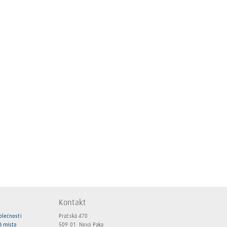
Kontakt
olečnosti
Pražská 470
á místa
509 01 Nová Paka