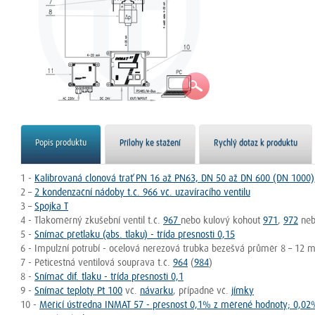
Popis produktu
Přílohy ke stažení
Rychlý dotaz k produktu
1 -
Kalibrovaná clonová trať PN 16 až PN63, DN 50 až DN 600 (DN 1000
2 –
2 kondenzační nádoby t.č. 966 vč. uzavíracího ventilu
3 –
Spojka T
4 - Tlakoměrný zkušební ventil t.č.
967
nebo kulový kohout
971
,
972
ne
5 -
Snímač přetlaku (abs. tlaku) - třída přesnosti 0,15
6 - Impulzní potrubí - ocelová nerezová trubka bezešvá průměr 8 – 12
7 - Pěticestná ventilová souprava t.č.
964
(
984
)
8 -
Snímač dif. tlaku - třída přesnosti 0,1
9 -
Snímač teploty Pt 100
vč.
návarku
, případně vč.
jímky
10 -
Měřicí ústředna INMAT 57 - přesnost 0,1% z měřené hodnoty; 0,02