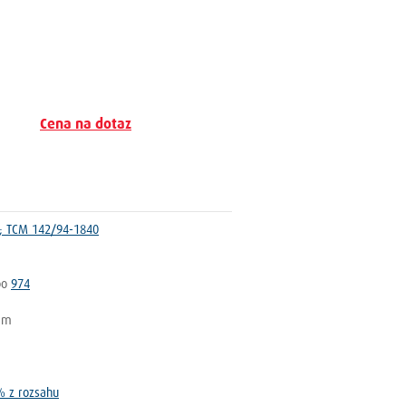
Cena na dotaz
); TCM 142/94-1840
bo
974
 mm
% z rozsahu