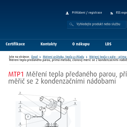
Přihlášení / registrace
RSS exp
Certifikace
Kontakty
O nákupu
LDS
Jste na stránce:
Úvod
Měření průtoku, tepla a chladu
Měření tepla v páře - přím
Měření tepla předaného parou, přímá metoda, clonový měřič se 2 kondenzačními nádo
MTP1
Měření tepla předaného parou, p
měřič se 2 kondenzačními nádobami