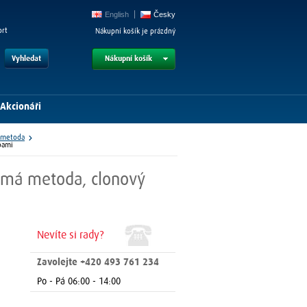
English
Česky
ort
Nákupní košík je prázdný
Vyhledat
Nákupní košík
Akcionáři
a metoda
bami
římá metoda, clonový
Nevíte si rady?
Zavolejte +420 493 761 234
Po - Pá 06:00 - 14:00