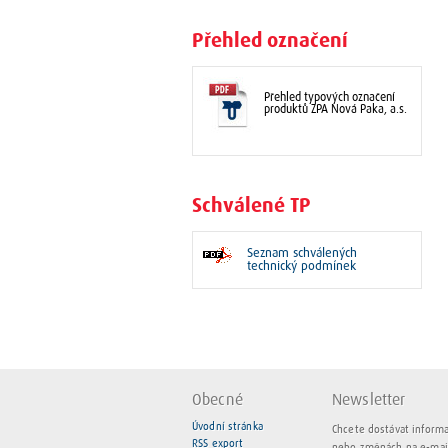
Přehled označení
Přehled typových označení
produktů ZPA Nová Paka, a.s.
Schválené TP
Seznam schválených
technický podmínek
Obecné
Newsletter
Úvodní stránka
Chcete dostávat inform
RSS export
nebo změnách na e-mai