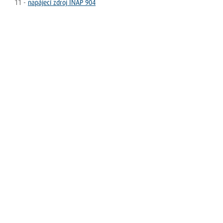
11 -
napájecí zdroj INAP 904