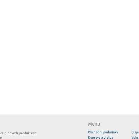
Menu
Obchodní podmínky
O sp
ace o nových produktech
Doprava a platba
Voln
l?