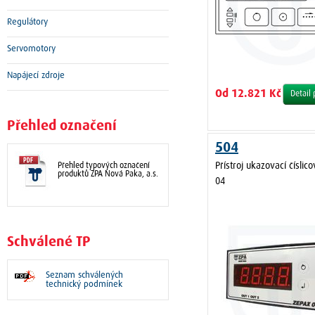
Regulátory
Servomotory
Napájecí zdroje
Od 12.821 Kč
Detail
Přehled označení
504
Přístroj ukazovací číslic
Přehled typových označení
produktů ZPA Nová Paka, a.s.
04
Schválené TP
Seznam schválených
technický podmínek