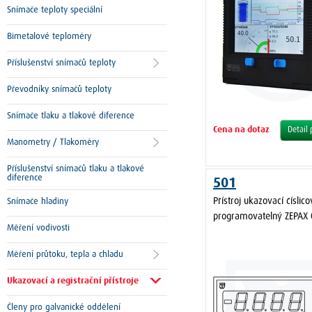
Snímače teploty speciální
Bimetalové teploměry
Příslušenství snímačů teploty
Převodníky snímačů teploty
Snímače tlaku a tlakové diference
Cena na dotaz
Detail
Manometry / Tlakoměry
Příslušenství snímačů tlaku a tlakové
diference
501
Přístroj ukazovací číslico
Snímače hladiny
programovatelný ZEPAX 
Měření vodivosti
Měření průtoku, tepla a chladu
Ukazovací a registrační přístroje
Členy pro galvanické oddělení