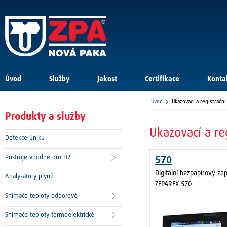
Úvod
Služby
Jakost
Certifikace
Konta
Úvod
Ukazovací a registrační
Produkty a služby
Ukazovací a reg
Detekce úniku
Přístroje vhodné pro H2
570
Digitální bezpapírový za
Analyzátory plynů
ZEPAREX 570
Snímače teploty odporové
Snímače teploty termoelektrické