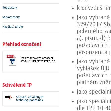
k odvzdušnění
Regulátory
jako vybrané 
Servomotory
329/2017 Sb.
Napájecí zdroje
jaderného zař
a), písm. d) 
Přehled označení
požadavcích n
posouzení a 
Přehled typových označení
jako vybrané 
produktů ZPA Nová Paka, a.s.
vyhlášek ÚJD 
požadavcích 
platném zněn
Schválené TP
jako speciáln
Seznam schválených
technický podmínek
jako speciáln
dle TPE 10-4