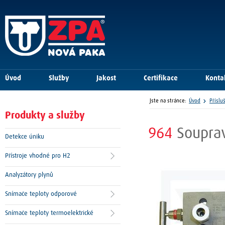
Úvod
Služby
Jakost
Certifikace
Konta
Jste na stránce:
Úvod
Příslu
Produkty a služby
964
Soupra
Detekce úniku
Přístroje vhodné pro H2
Analyzátory plynů
Snímače teploty odporové
Snímače teploty termoelektrické