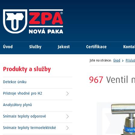
Úvod
Služby
Jakost
Certifikace
Konta
Jste na stránce:
Úvod
Příslu
Produkty a služby
967
Ventil 
Detekce úniku
Přístroje vhodné pro H2
Analyzátory plynů
Snímače teploty odporové
Snímače teploty termoelektrické