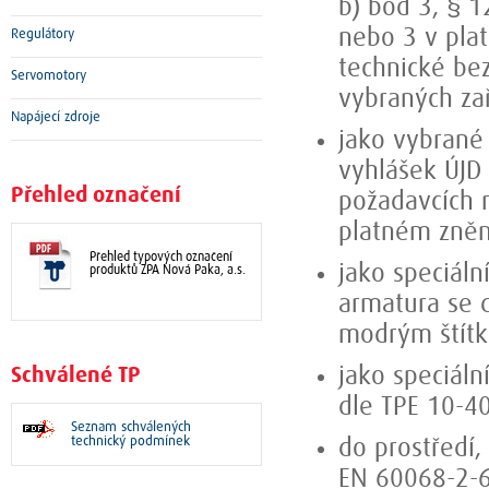
b) bod 3, § 1
nebo 3 v plat
Regulátory
technické be
Servomotory
vybraných zař
Napájecí zdroje
jako vybrané 
vyhlášek ÚJD 
Přehled označení
požadavcích 
platném zněn
Přehled typových označení
jako speciáln
produktů ZPA Nová Paka, a.s.
armatura se 
modrým štít
Schválené TP
jako speciáln
dle TPE 10-4
Seznam schválených
technický podmínek
do prostředí
EN 60068-2-6