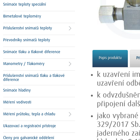
Snímače teploty speciální
Bimetalové teploměry
Příslušenství snímačů teploty
Převodníky snímačů teploty
Snímače tlaku a tlakové diference
Popis produktu
Př
Manometry / Tlakoměry
k uzavření im
Příslušenství snímačů tlaku a tlakové
diference
uzavření odb
Snímače hladiny
k odvzdušněn
Měření vodivosti
připojení da
Měření průtoku, tepla a chladu
jako vybrané 
329/2017 Sb.
Ukazovací a registrační přístroje
jaderného zař
Členy pro galvanické oddělení