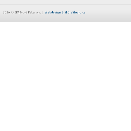
2026 © ZPA Nová Paka, a.s.
Webdesign & SEO eStudio.cz