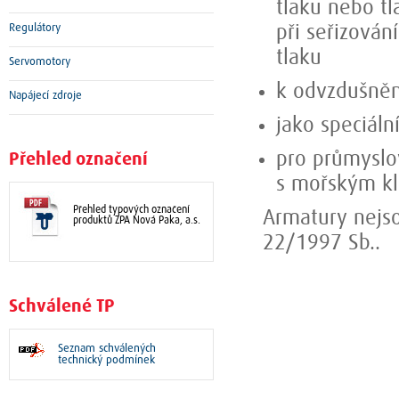
tlaku nebo tl
Regulátory
při seřizován
tlaku
Servomotory
k odvzdušnění
Napájecí zdroje
jako speciáln
pro průmyslo
Přehled označení
s mořským k
Přehled typových označení
Armatury nejs
produktů ZPA Nová Paka, a.s.
22/1997 Sb..
Schválené TP
Seznam schválených
technický podmínek