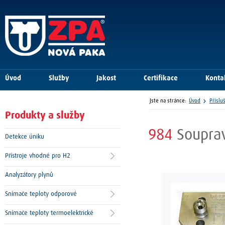
Úvod
Služby
Jakost
Certifikace
Konta
Jste na stránce:
Úvod
Příslu
Produkty a služby
984
Soupra
Detekce úniku
Přístroje vhodné pro H2
Analyzátory plynů
Snímače teploty odporové
Snímače teploty termoelektrické