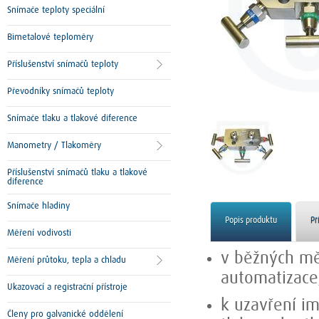
Snímače teploty speciální
Bimetalové teploměry
Příslušenství snímačů teploty
Převodníky snímačů teploty
Snímače tlaku a tlakové diference
Manometry / Tlakoměry
Příslušenství snímačů tlaku a tlakové
diference
Snímače hladiny
Popis produktu
Př
Měření vodivosti
v běžných mě
Měření průtoku, tepla a chladu
automatizace
Ukazovací a registrační přístroje
k uzavření im
Členy pro galvanické oddělení