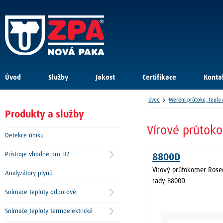
Úvod
Služby
Jakost
Certifikace
Konta
Úvod
Měření průtoku, tepla 
Produkty a služby
Vírové průtok
Detekce úniku
Přístroje vhodné pro H2
8800D
Vírový průtokoměr Ros
Analyzátory plynů
řady 8800D
Snímače teploty odporové
Snímače teploty termoelektrické