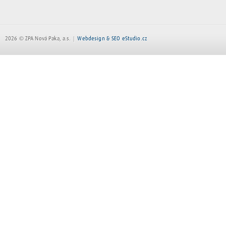
2026 © ZPA Nová Paka, a.s.
Webdesign & SEO eStudio.cz