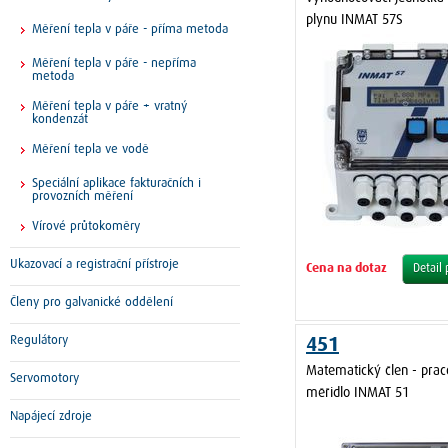
plynu INMAT 57S
Měření tepla v páře - příma metoda
Měření tepla v páře - nepříma
metoda
Měření tepla v páře + vratný
kondenzát
Měření tepla ve vodě
Speciální aplikace fakturačních i
provozních měření
Vírové průtokoměry
Ukazovací a registrační přístroje
Cena na dotaz
Detail
Členy pro galvanické oddělení
Regulátory
451
Matematický člen - prac
Servomotory
měřidlo INMAT 51
Napájecí zdroje