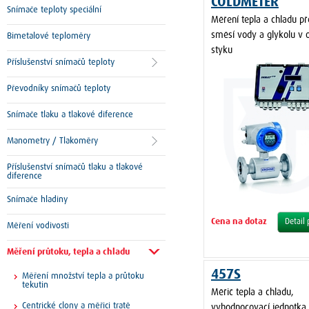
COLDMETER
Snímače teploty speciální
Měření tepla a chladu p
směsí vody a glykolu v
Bimetalové teploměry
styku
Příslušenství snímačů teploty
Převodníky snímačů teploty
Snímače tlaku a tlakové diference
Manometry / Tlakoměry
Příslušenství snímačů tlaku a tlakové
diference
Snímače hladiny
Cena na dotaz
Detail
Měření vodivosti
Měření průtoku, tepla a chladu
457S
Měření množství tepla a průtoku
tekutin
Měřič tepla a chladu,
Centrické clony a měřici tratě
vyhodnocovací jednotka