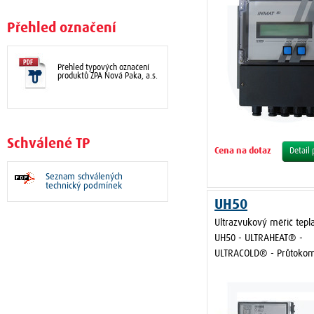
Přehled označení
Přehled typových označení
produktů ZPA Nová Paka, a.s.
Schválené TP
Cena na dotaz
Detail
Seznam schválených
technický podmínek
UH50
Ultrazvukový měřič tepl
UH50 - ULTRAHEAT® -
ULTRACOLD® - Průtoko