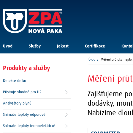
Úvod
Služby
Jakost
Certifikace
Konta
Úvod
Měření průtoku, tepla 
Produkty a služby
Měření průt
Detekce úniku
Přístroje vhodné pro H2
Zajišťujeme po
dodávky, mont
Analyzátory plynů
Nabízíme dlouh
Snímače teploty odporové
Snímače teploty termoelektrické