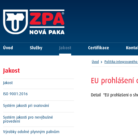
Úvod
Služby
Jakost
Certifikace
Konta
Úvod
Politika integrované
Jakost
EU prohlášení 
Jakost
ISO 9001:2016
Detail "EU prohlašení o s
Systém jakosti při svařování
Systém jakosti pro nevýbušné
provedení
Výrobky odolné plynným palivům