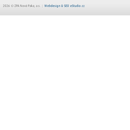
2026 © ZPA Nová Paka, a.s.
Webdesign & SEO eStudio.cz