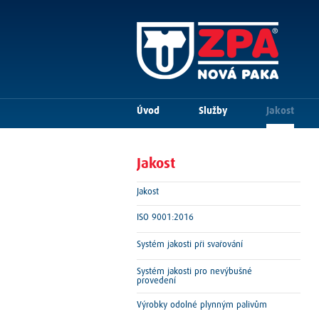
Úvod
Služby
Jakost
Jakost
Jakost
ISO 9001:2016
Systém jakosti při svařování
Systém jakosti pro nevýbušné
provedení
Výrobky odolné plynným palivům