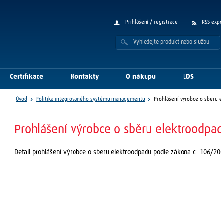
Přihlášení / registrace
RSS exp
Certifikace
Kontakty
O nákupu
LDS
Úvod
Politika integrovaného systému managementu
Prohlášení výrobce o sběru 
Prohlášení výrobce o sběru elektroodpa
Detail prohlášení výrobce o sběru elektroodpadu podle zákona č. 106/2