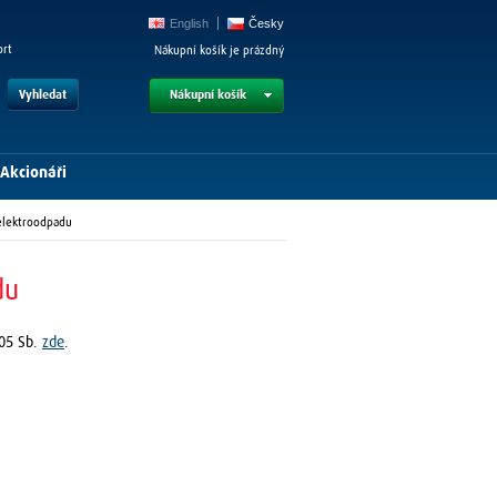
English
Česky
ort
Nákupní košík je prázdný
Vyhledat
Nákupní košík
Akcionáři
elektroodpadu
du
005 Sb.
zde
.