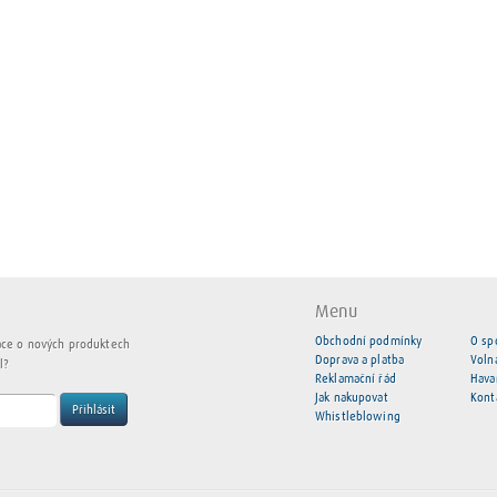
Menu
Obchodní podmínky
O sp
ace o nových produktech
Doprava a platba
Voln
l?
Reklamační řád
Hava
Jak nakupovat
Kont
Přihlásit
Whistleblowing