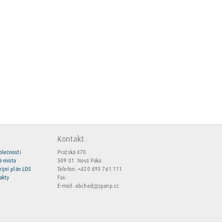
Kontakt
olečnosti
Pražská 470
á místa
509 01 Nová Paka
rijní plán LDS
Telefon:
+420 493 761 111
akty
Fax:
E-mail:
obchod@zpanp.cz