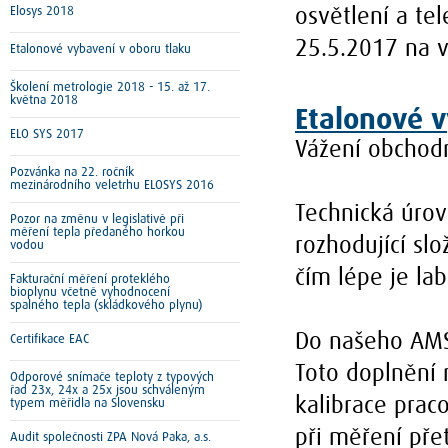
Elosys 2018
osvětlení a te
25.5.2017 na v
Etalonové vybavení v oboru tlaku
Školení metrologie 2018 - 15. až 17.
května 2018
Etalonové v
ELO SYS 2017
Vážení obchodn
Pozvánka na 22. ročník
mezinárodního veletrhu ELOSYS 2016
Technická úrove
Pozor na změnu v legislativě při
měření tepla předaného horkou
rozhodující slo
vodou
čím lépe je la
Fakturační měření proteklého
bioplynu včetně vyhodnocení
spalného tepla (skládkového plynu)
Do našeho AMS
Certifikace EAC
Toto doplnění m
Odporové snímače teploty z typových
řad 23x, 24x a 25x jsou schváleným
kalibrace prac
typem měřidla na Slovensku
při měření pře
Audit společnosti ZPA Nová Paka, a.s.