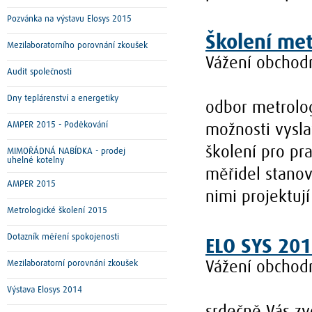
Pozvánka na výstavu Elosys 2015
Školení met
Mezilaboratorního porovnání zkoušek
Vážení obchodn
Audit společnosti
Dny teplárenství a energetiky
odbor metrolog
AMPER 2015 - Poděkování
možnosti vysl
školení pro pr
MIMOŘÁDNÁ NABÍDKA - prodej
uhelné kotelny
měřidel stanov
AMPER 2015
nimi projektují
Metrologické školení 2015
Dotazník měření spokojenosti
ELO SYS 20
Mezilaboratorní porovnání zkoušek
Vážení obchodn
Výstava Elosys 2014