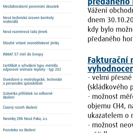
předaného 
Mezilaboratorní porovnání zkoušek
Vážení obchodn
Nová technická úroveň kontroly
dnem 30.10.201
materiálů
kdy bylo možné
Nová rozměrová řada jímek
předaného hor
Dlouhé vrtané monoblokové jímky
INMAT 57 míří do Evropy
Fakturační 
Certifikát o schválení typu měřidla
vyhodnocen
odporové snímače teploty - typ 202
- velmi přesné
Osvědčení o metrologické, technické
a personální způsobilosti
(skládkového p
Uzávěrka přihlášek na odborné
- možnost měře
školení
objemu CH4, na
Časový rozvrh školení
ukazatelem o 
Novinky ZPA Nová Paka, a.s.
- možnost neo
Pozvánka na školení