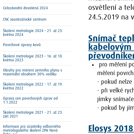
osvětlení a te
Celozávodní dovolená 2024
24.5.2019 na v
CNC soustružnické centrum
Školení metrologie 2024 - 21. až 23.
května 2024
Snímač tepl
Povrchové úpravy kovů
kabelovým 
převodník
Školení metrologie 2023 - 16. až 18.
května 2023
pro měření po
Okruhy pro měření zemního plynu s
měření povrch
maximální obsahem 30% vodíku
- pokud nelze
Školení metrologie 2022 - 17. až 19.
května 2022
- při velké ry
jímky snímače
Úprava cen povrchových úprav od
1.1.2022
- pokud by jím
Školení metrologie 2021 - 21. až 23.
září 2021
Elosys 2018
Informace pro účastníky odborného
metrologického školení ZPA Nová