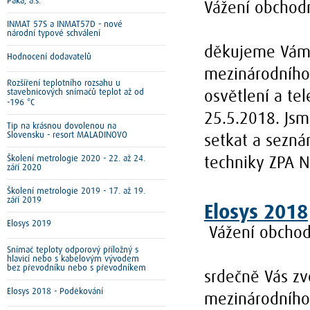
Paka, a.s.
Vážení obchodn
INMAT 57S a INMAT57D - nové
národní typové schválení
děkujeme Vám 
Hodnocení dodavatelů
mezinárodního 
Rozšíření teplotního rozsahu u
stavebnicových snímačů teplot až od
osvětlení a te
-196 °C
25.5.2018. Jsm
Tip na krásnou dovolenou na
Slovensku - resort MALADINOVO
setkat a sezná
Školení metrologie 2020 - 22. až 24.
techniky ZPA N
září 2020
Školení metrologie 2019 - 17. až 19.
září 2019
Elosys 2018
Elosys 2019
Vážení obchodn
Snímač teploty odporový příložný s
hlavicí nebo s kabelovým vývodem
bez převodníku nebo s převodníkem
srdečně Vás zv
Elosys 2018 - Poděkování
mezinárodního 