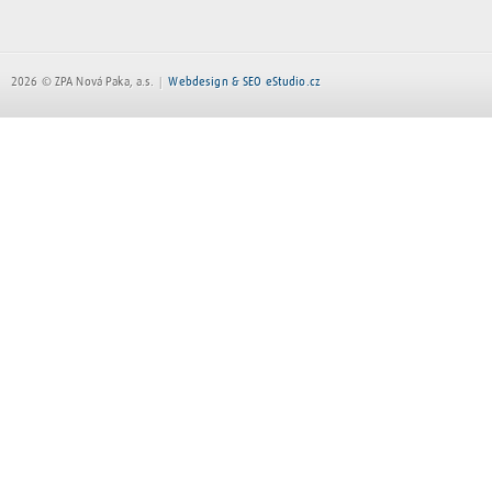
2026 © ZPA Nová Paka, a.s.
Webdesign & SEO eStudio.cz