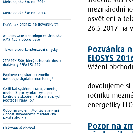
srdečně Vás zv
Metrologické školení 2014
mezinárodního 
Metrologické školení 2014
osvětlení a te
INMAT 57 přichází na slovenský trh
26.5.2017 na v
Autorizované metrologické středisko
AMS K53 v oboru tlaku
Pozvánka na
Tlakoměrové kondenzační smyčky
ELOSYS 201
ZEPAREX 560, který nahrazuje dosud
dodávaný ZEPAREX 559
Vážení obchodní
Papírové registraci odzvonilo,
nastupuje digitální monitoring!
dovolujeme si 
Certifikát systému managementu,
modul D, pro výrobu, výstupní
ročníku meziná
kontrolu a zkoušení kalorimetrických
počítadel INMAT 57
energetiky ELO
Odborné školení: Montáž a servisní
činnost stanovených měřidel ZPA
Nová Paka, a.s.
Pozor na zm
Elektronický obchod