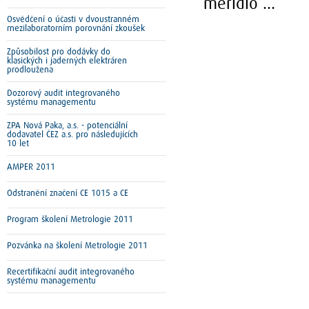
měřidlo ...
Osvědčení o účasti v dvoustranném
mezilaboratorním porovnání zkoušek
Způsobilost pro dodávky do
klasických i jaderných elektráren
prodloužena
Dozorový audit integrovaného
systému managementu
ZPA Nová Paka, a.s. - potenciální
dodavatel ČEZ a.s. pro následujících
10 let
AMPER 2011
Odstranění značení CE 1015 a CE
Program školení Metrologie 2011
Pozvánka na školení Metrologie 2011
Recertifikační audit integrovaného
systému managementu