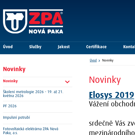
Úvod
Služby
Jakost
Certifikace
Konta
Úvod
Novinky
Novinky
Novinky
Novinky
Školení metrologie 2026 - 19. až 21.
Elosys 2019
května 2026
Vážení obchodn
PF 2026
Impulsní potrubí
srdečně Vás zv
Fotovoltaická elektrárna ZPA Nová
mezinárodního 
Paka, a.s.