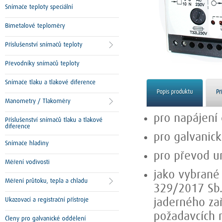
Snímače teploty speciální
Bimetalové teploměry
Příslušenství snímačů teploty
Převodníky snímačů teploty
Snímače tlaku a tlakové diference
Popis produktu
Př
Manometry / Tlakoměry
pro napájení
Příslušenství snímačů tlaku a tlakové
diference
pro galvanick
Snímače hladiny
pro převod u
Měření vodivosti
jako vybrané 
Měření průtoku, tepla a chladu
329/2017 Sb.
Ukazovací a registrační přístroje
jaderného za
požadavcích n
Členy pro galvanické oddělení