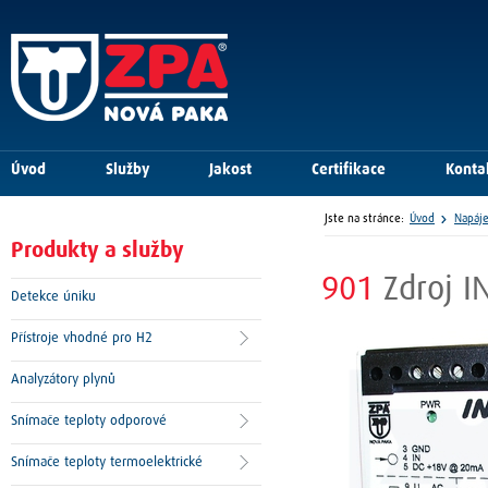
Úvod
Služby
Jakost
Certifikace
Konta
Jste na stránce:
Úvod
Napáje
Produkty a služby
901
Zdroj I
Detekce úniku
Přístroje vhodné pro H2
Analyzátory plynů
Snímače teploty odporové
Snímače teploty termoelektrické