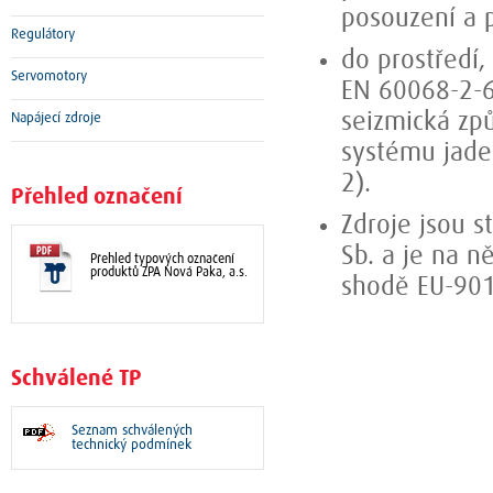
posouzení a 
Regulátory
do prostředí
Servomotory
EN 60068-2-6
seizmická způ
Napájecí zdroje
systému jade
2).
Přehled označení
Zdroje jsou 
Sb. a je na 
Přehled typových označení
produktů ZPA Nová Paka, a.s.
shodě EU-90
Schválené TP
Seznam schválených
technický podmínek