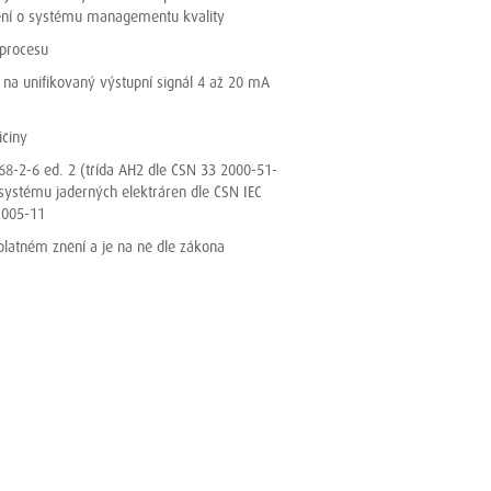
nění o systému managementu kvality
 procesu
 na unifikovaný výstupní signál 4 až 20 mA
ičiny
8-2-6 ed. 2 (třída AH2 dle ČSN 33 2000-51-
 systému jaderných elektráren dle ČSN IEC
c005-11
latném znění a je na ně dle zákona