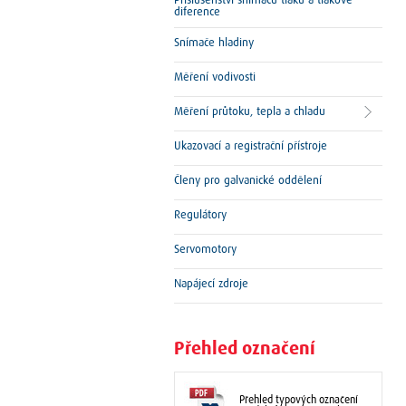
Příslušenství snímačů tlaku a tlakové
diference
Snímače hladiny
Měření vodivosti
Měření průtoku, tepla a chladu
Ukazovací a registrační přístroje
Členy pro galvanické oddělení
Regulátory
Servomotory
Napájecí zdroje
Přehled označení
Přehled typových označení