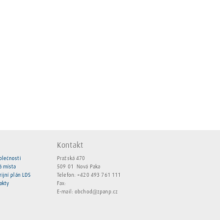
Kontakt
olečnosti
Pražská 470
á místa
509 01 Nová Paka
rijní plán LDS
Telefon:
+420 493 761 111
akty
Fax:
E-mail:
obchod@zpanp.cz