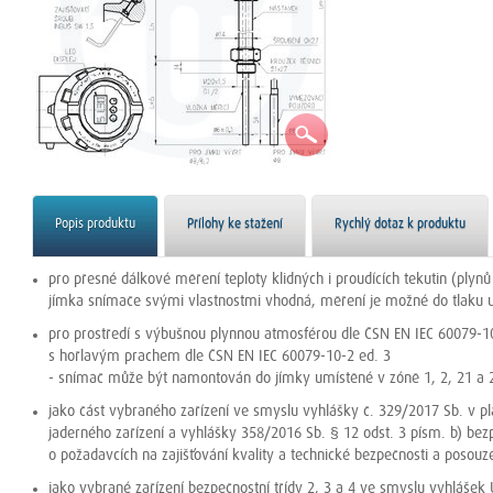
Popis produktu
Přílohy ke stažení
Rychlý dotaz k produktu
pro přesné dálkové měření teploty klidných i proudících tekutin (plynů
jímka snímače svými vlastnostmi vhodná, měření je možné do tlaku u
pro prostředí s výbušnou plynnou atmosférou dle ČSN EN IEC 60079-1
s hořlavým prachem dle ČSN EN IEC 60079-10-2 ed. 3
- snímač může být namontován do jímky umístěné v zóně 1, 2, 21 a 
jako část vybraného zařízení ve smyslu vyhlášky č. 329/2017 Sb. v p
jaderného zařízení a vyhlášky 358/2016 Sb. § 12 odst. 3 písm. b) bez
o požadavcích na zajišťování kvality a technické bezpečnosti a posou
jako vybrané zařízení bezpečnostní třídy 2, 3 a 4 ve smyslu vyhlášek