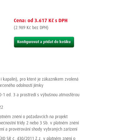
Cena: od 3.617 Kč s DPH
(2.989 Kč bez DPH)
Konfigurovat a přidat do košíku
 i kapalin), pro které je zákazníkem zvolená
rčeného odolností jímky
0-1 ed. 3 a prostředí s výbušnou atmosférou
22
latném znění o požadavcích na projekt
pečnostní třídy 2 nebo 3 Sb. v platném znění
zení a prověřování shody vybraných zařízení
 ÚJD SR č. 430/2011 Z.z. v platném znění o