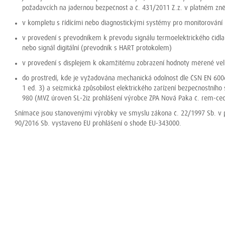
požadavcích na jadernou bezpečnost a č. 431/2011 Z.z. v platném z
v kompletu s řídícími nebo diagnostickými systémy pro monitorování
v provedení s převodníkem k převodu signálu termoelektrického čidla
nebo signál digitální (převodník s HART protokolem)
v provedení s displejem k okamžitému zobrazení hodnoty měřené vel
do prostředí, kde je vyžadována mechanická odolnost dle ČSN EN 6006
1 ed. 3) a seizmická způsobilost elektrického zařízení bezpečnostního
980 (MVZ úroveň SL-2iz prohlášení výrobce ZPA Nová Paka č. rem-ce
Snímače jsou stanovenými výrobky ve smyslu zákona č. 22/1997 Sb. v p
90/2016 Sb. vystaveno EU prohlášení o shodě EU-343000.