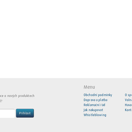
Menu
Obchodní podmínky
O sp
ace o nových produktech
Doprava a platba
Voln
l?
Reklamační řád
Hava
Jak nakupovat
Kont
Přihlásit
Whistleblowing