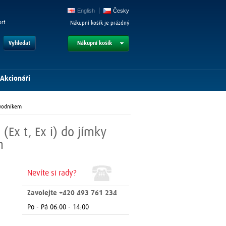
English
Česky
ort
Nákupní košík je prázdný
Vyhledat
Nákupní košík
Akcionáři
evodníkem
(Ex t, Ex i) do jímky
m
Nevíte si rady?
Zavolejte +420 493 761 234
Po - Pá 06:00 - 14:00