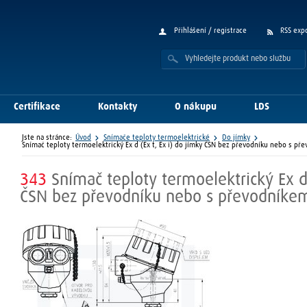
Přihlášení / registrace
RSS exp
Certifikace
Kontakty
O nákupu
LDS
Jste na stránce:
Úvod
Snímače teploty termoelektrické
Do jímky
Snímač teploty termoelektrický Ex d (Ex t, Ex i) do jímky ČSN bez převodníku nebo s př
343
Snímač teploty termoelektrický Ex d 
ČSN bez převodníku nebo s převodníke