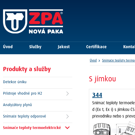
Úvod
Služby
Jakost
Certifikace
Konta
Úvod
Snímače teploty termo
Produkty a služby
S jímkou
Detekce úniku
Přístroje vhodné pro H2
344
Snímač teploty termoele
Analyzátory plynů
d (Ex t, Ex i) s jímkou Č
převodníku nebo s přev
Snímače teploty odporové
Snímače teploty termoelektrické