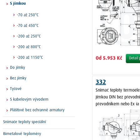
S jímkou
-70 až 250°C
-70 až 450°C
-200 až 250°C
-200 až 800°C
-200 až 1150°C
Od 5.953 Kč
Detail
Do jímky
Bez jímky
332
Tyčové
Snímač teploty termoele
jímkou DIN bez převodní
S kabelovým vývodem
převodníkem nebo Ex ia
Plášťové bez ochranné armatury
Snímače teploty speciální
Bimetalové teploměry