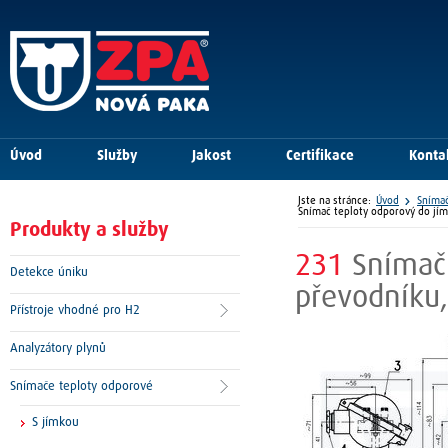
Úvod
Služby
Jakost
Certifikace
Konta
Jste na stránce:
Úvod
Snímač
Snímač teploty odporový do jím
Produkty a služby
231
Snímač
Detekce úniku
převodníku,
Přístroje vhodné pro H2
Analyzátory plynů
Snímače teploty odporové
S jímkou