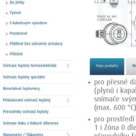
Do jímky
Tyčové
S kabelovým vývodem
Prostorové
Plášťové bez ochranné armatury
Příložné
Snímače teploty termoelektrické
Popis produktu
Př
Snímače teploty speciální
pro přesné dá
Bimetalové teploměry
(plynů i kapa
snímače svým
Příslušenství snímačů teploty
(max. 600 °C)
Převodníky snímačů teploty
pro prostřed
Snímače tlaku a tlakové diference
1 i Zóna 0 dl
Manometry / Tlakoměry