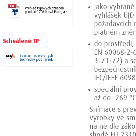
jako vybrané 
Přehled typových označení
produktů ZPA Nová Paka, a.s.
vyhlášek ÚJD 
požadavcích 
platném zněn
Schválené TP
do prostředí
EN 60068-2-6
Seznam schválených
technický podmínek
3+Z1+Z2) a se
bezpečnostní
IEC/IEEE 609
speciální pr
až do -269 °C
Snímače s pře
výrobky ve smy
na ně dle záko
shodě EU-2310