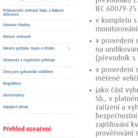
převodníku Ex
IEC 60079-25
Příslušenství snímačů tlaku a tlakové
diference
v kompletu s
Snímače hladiny
monitorování
Měření vodivosti
v provedení 
na unifikovan
Měření průtoku, tepla a chladu
(převodník s
Ukazovací a registrační přístroje
v provedení 
Členy pro galvanické oddělení
měřené velič
Regulátory
jako část vy
Servomotory
Sb., v platné
zařízení a vy
Napájecí zdroje
bezpečnostní 
zajišťování k
Přehled označení
prověřování 