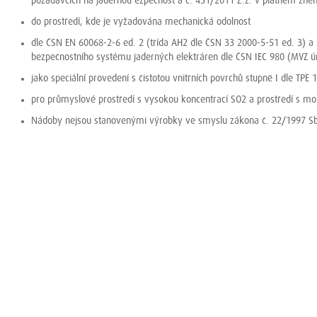
požadavcích na jadernou ezpečnost a č. 431/2011 Z.z. v platném zn
do prostředí, kde je vyžadována mechanická odolnost
dle ČSN EN 60068-2-6 ed. 2 (třída AH2 dle ČSN 33 2000-5-51 ed. 3) a s
bezpečnostního systému jaderných elektráren dle ČSN IEC 980 (MVZ ú
jako speciální provedení s čistotou vnitřních povrchů stupně I dle TP
pro průmyslové prostředí s vysokou koncentrací SO2 a prostředí s 
Nádoby nejsou stanovenými výrobky ve smyslu zákona č. 22/1997 Sb