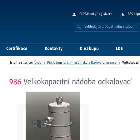
Přihlášení / registrace
RSS exp
Certifikace
Kontakty
O nákupu
LDS
Jste na stránce:
Úvod
Příslušenství snímačů tlaku a tlakové diference
Velkokapaci
986
Velkokapacitní nádoba odkalovací