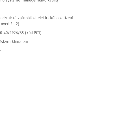
ění o systému managementu kvality
eizmická způsobilost elektrického zařízení
roveň SL-2).
E 10-40/1926/85 (kód PC1)
mořským klimatem
..