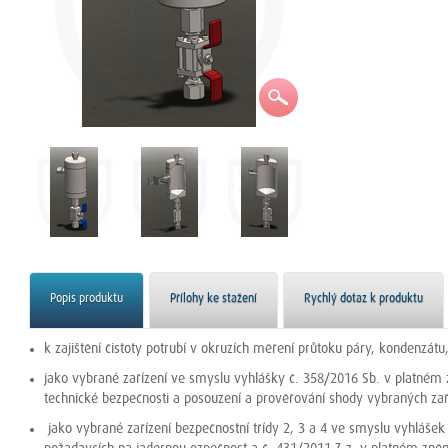
Popis produktu
Přílohy ke stažení
Rychlý dotaz k produktu
k zajištění čistoty potrubí v okruzích měření průtoku páry, kondenzátu
jako vybrané zařízení ve smyslu vyhlášky č. 358/2016 Sb. v platném z
technické bezpečnosti a posouzení a prověřování shody vybraných zař
jako vybrané zařízení bezpečnostní třídy 2, 3 a 4 ve smyslu vyhlášek