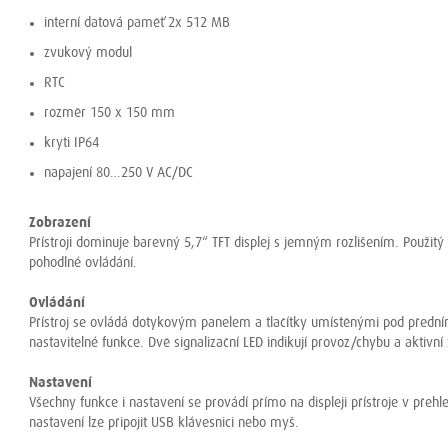
interní datová paměť 2x 512 MB
zvukový modul
RTC
rozměr 150 x 150 mm
kryti IP64
napajení 80…250 V AC/DC
Zobrazení
Přístroji dominuje barevný 5,7“ TFT displej s jemným rozlišením. Použit
pohodlné ovládání.
Ovládání
Přístroj se ovládá dotykovým panelem a tlačítky umístěnými pod předn
nastavitelné funkce. Dvě signalizační LED indikují provoz/chybu a aktivn
Nastavení
Všechny funkce i nastavení se provádí přímo na displeji přístroje v pře
nastavení lze připojit USB klávesnici nebo myš.