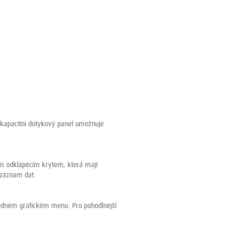
ý kapacitní dotykový panel umožňuje
ím odklápěcím krytem, která mají
í záznam dat.
hledném grafickém menu. Pro pohodlnější