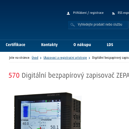
Přihlášení / registrace
RSS exp
Certifikace
Kontakty
O nákupu
LDS
Jste na stránce:
Úvod
Ukazovací a registrační přístroje
Digitální bezpapírový zapi
570
Digitální bezpapírový zapisovač ZE