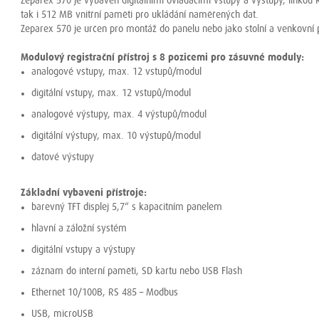
Zeparex 570 je vybaven digitálními ovládacími vstupy a výstupy, linkou
tak i 512 MB vnitřní paměti pro ukládání naměřených dat.
Zeparex 570 je určen pro montáž do panelu nebo jako stolní a venkovní 
Modulový registrační přístroj s 8 pozicemi pro zásuvné moduly:
analogové vstupy, max. 12 vstupů/modul
digitální vstupy, max. 12 vstupů/modul
analogové výstupy, max. 4 výstupů/modul
digitální výstupy, max. 10 výstupů/modul
datové výstupy
Základní vybaveni přístroje:
barevný TFT displej 5,7“ s kapacitním panelem
hlavní a záložní systém
digitální vstupy a výstupy
záznam do interní paměti, SD kartu nebo USB Flash
Ethernet 10/100B, RS 485 – Modbus
USB, microUSB