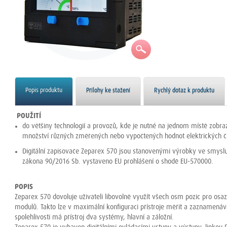
Popis produktu
Přílohy ke stažení
Rychlý dotaz k produktu
POUŽITÍ
do většiny technologií a provozů, kde je nutné na jednom místě zobr
množství různých změřených nebo vypočtených hodnot elektrických či 
Digitální zapisovače Zeparex 570 jsou stanovenými výrobky ve smyslu
zákona 90/2016 Sb. vystaveno EU prohlášení o shodě EU-570000.
POPIS
Zeparex 570 dovoluje uživateli libovolně využít všech osm pozic pro osa
modulů. Takto lze v maximální konfiguraci přístroje měřit a zaznamenáv
spolehlivosti má přístroj dva systémy, hlavní a záložní.