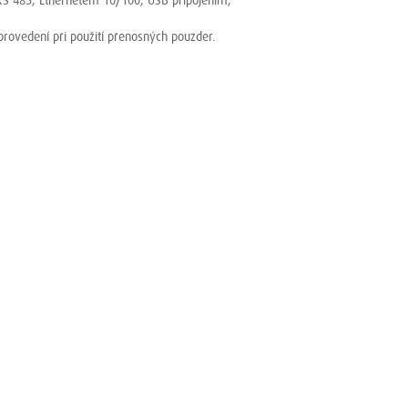
 RS 485, Ethernetem 10/100, USB připojením,
provedení při použití přenosných pouzder.