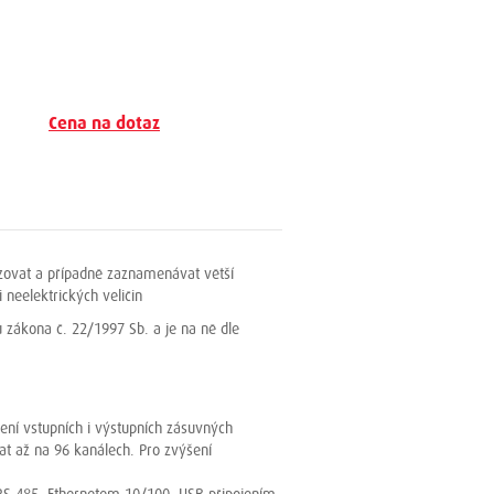
Cena na dotaz
azovat a případně zaznamenávat větší
neelektrických veličin
 zákona č. 22/1997 Sb. a je na ně dle
zení vstupních i výstupních zásuvných
at až na 96 kanálech. Pro zvýšení