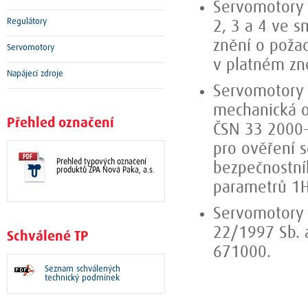
Servomotory l
Regulátory
2, 3 a 4 ve s
znění o poža
Servomotory
v platném zn
Napájecí zdroje
Servomotory 
mechanická o
Přehled označení
ČSN 33 2000-
pro ověření s
Přehled typových označení
bezpečnostní
produktů ZPA Nová Paka, a.s.
parametrů 1Hz
Servomotory 
22/1997 Sb. 
Schválené TP
671000.
Seznam schválených
technický podmínek