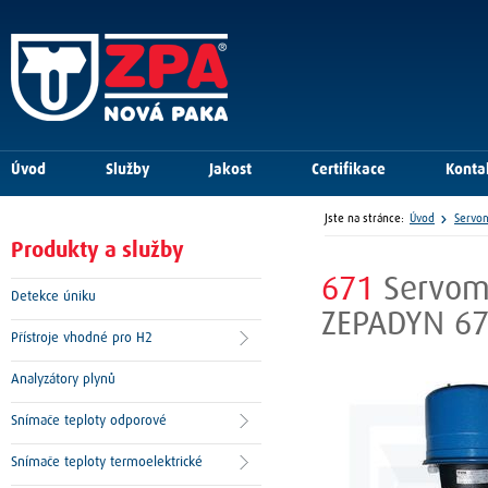
Úvod
Služby
Jakost
Certifikace
Konta
Jste na stránce:
Úvod
Servo
Produkty a služby
671
Servomo
Detekce úniku
ZEPADYN 6
Přístroje vhodné pro H2
Analyzátory plynů
Snímače teploty odporové
Snímače teploty termoelektrické