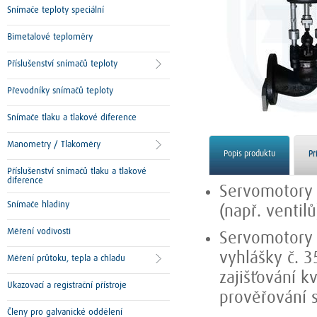
Snímače teploty speciální
Bimetalové teploměry
Příslušenství snímačů teploty
Převodníky snímačů teploty
Snímače tlaku a tlakové diference
Manometry / Tlakoměry
Popis produktu
Př
Příslušenství snímačů tlaku a tlakové
diference
Servomotory 
Snímače hladiny
(např. ventil
Měření vodivosti
Servomotory l
vyhlášky č. 
Měření průtoku, tepla a chladu
zajišťování k
Ukazovací a registrační přístroje
prověřování 
Členy pro galvanické oddělení