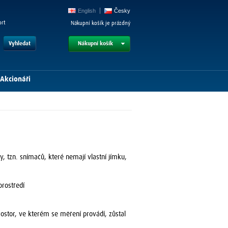
English
Česky
ort
Nákupní košík je prázdný
Vyhledat
Nákupní košík
Akcionáři
 tzn. snímačů, které nemají vlastní jímku,
prostředí
ostor, ve kterém se měření provádí, zůstal