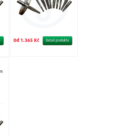
Od 1.365 Kč
u
Detail produktu
ím