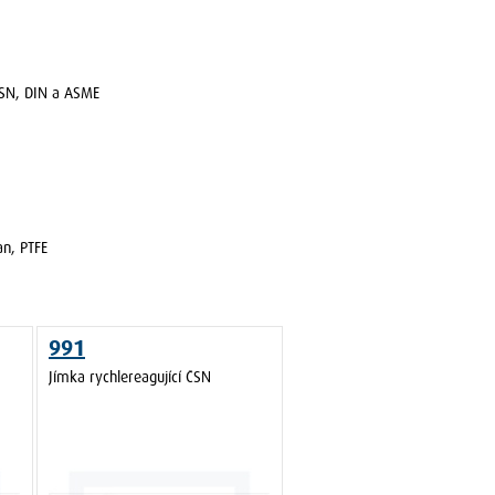
ČSN, DIN a ASME
an, PTFE
991
Jímka rychlereagující ČSN