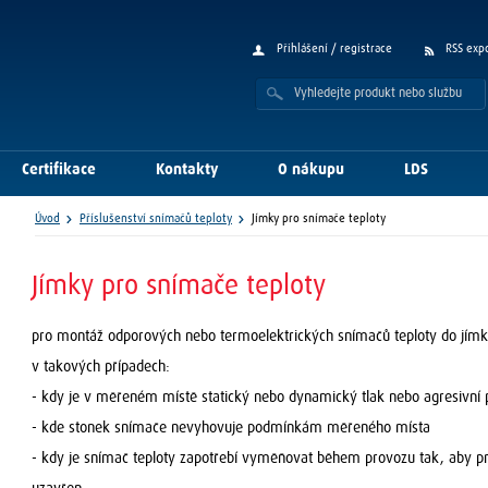
Přihlášení / registrace
RSS exp
Certifikace
Kontakty
O nákupu
LDS
Úvod
Příslušenství snímačů teploty
Jímky pro snímače teploty
Jímky pro snímače teploty
pro montáž odporových nebo termoelektrických snímačů teploty do jímky,
v takových případech:
- kdy je v měřeném místě statický nebo dynamický tlak nebo agresivní 
- kde stonek snímače nevyhovuje podmínkám měřeného místa
- kdy je snímač teploty zapotřebí vyměňovat během provozu tak, aby pr