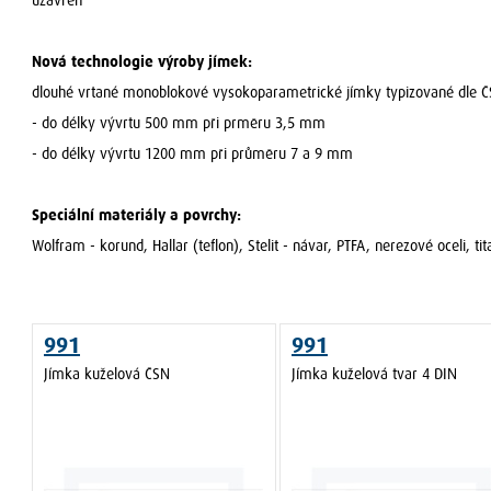
uzavřen
Nová technologie výroby jímek:
dlouhé vrtané monoblokové vysokoparametrické jímky typizované dle 
- do délky vývrtu 500 mm při prměru 3,5 mm
- do délky vývrtu 1200 mm při průměru 7 a 9 mm
Speciální materiály a povrchy:
Wolfram - korund, Hallar (teflon), Stelit - návar, PTFA, nerezové oceli, tit
991
991
Jímka kuželová ČSN
Jímka kuželová tvar 4 DIN