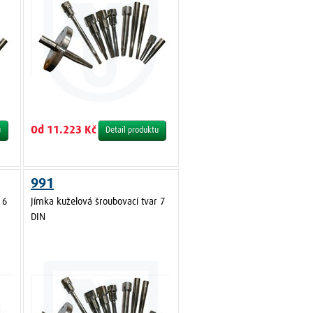
Od 11.223 Kč
u
Detail produktu
991
 6
Jímka kuželová šroubovací tvar 7
DIN