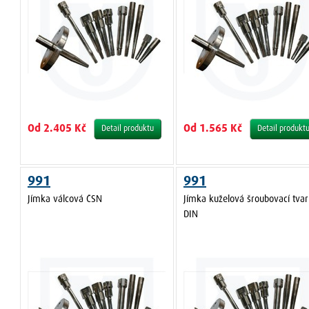
Od 2.405 Kč
Od 1.565 Kč
Detail produktu
Detail produkt
991
991
Jímka válcová ČSN
Jímka kuželová šroubovací tvar
DIN