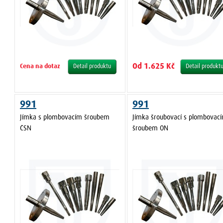
Od 1.625 Kč
Cena na dotaz
Detail produktu
Detail produkt
991
991
Jímka s plombovacím šroubem
Jímka šroubovací s plombovac
ČSN
šroubem ON