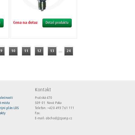
Cena na dotaz
u
Detail produktu
9
10
11
12
13
…
24
Kontakt
olečnosti
Pražská 470
á místa
509 01 Nová Paka
rijní plán LDS
Telefon:
+420 493 761 111
akty
Fax:
E-mail:
obchod@zpanp.cz