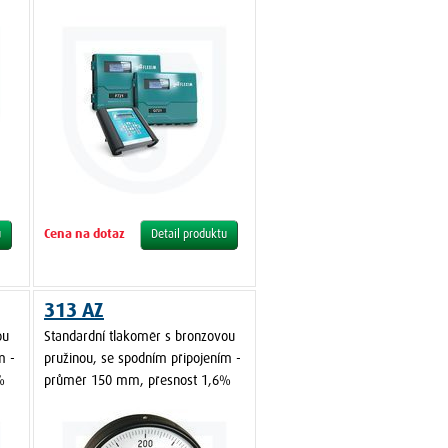
Cena na dotaz
u
Detail produktu
313 AZ
ou
Standardní tlakoměr s bronzovou
m -
pružinou, se spodním připojením -
%
průměr 150 mm, přesnost 1,6%