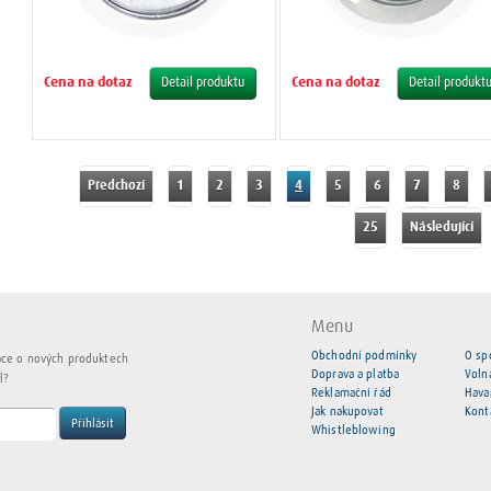
Cena na dotaz
Cena na dotaz
Detail produktu
Detail produkt
Předchozí
1
2
3
4
5
6
7
8
25
Následující
Menu
Obchodní podmínky
O sp
ace o nových produktech
Doprava a platba
Voln
l?
Reklamační řád
Hava
Jak nakupovat
Kont
Přihlásit
Whistleblowing