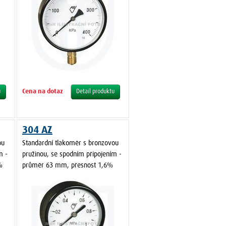
Cena na dotaz
u
Detail produktu
304 AZ
ou
Standardní tlakoměr s bronzovou
m -
pružinou, se spodním připojením -
%
průměr 63 mm, přesnost 1,6%