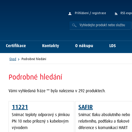
Přihlášení / registrace
RSS exp
Certifikace
Kontakty
O nákupu
LDS
Úvod
Podrobné hledání
Podrobné hledání
Vámi vyhledaná fráze "
" byla nalezena v 292 produktech.
11221
SAFIR
Snímač teploty odporový s jímkou
Snímač tlaku absolutního nebo
PN 10 nebo přílozný s kabelovým
relativního, podtlaku a tlakové
vývodem
diference s komunikací HART