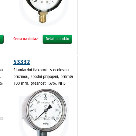
Cena na dotaz
u
Detail produktu
53332
ou
Standardní tlakoměr s ocelovou
,
pružinou, spodní připojení, průměr
 %
100 mm, přesnost 1,6%, NH3