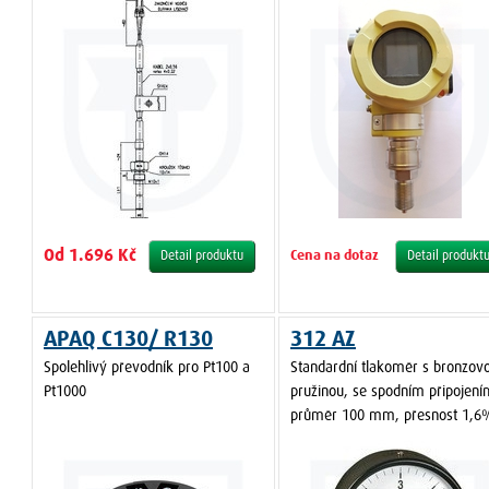
Od 1.696 Kč
Cena na dotaz
Detail produktu
Detail produkt
APAQ C130/ R130
312 AZ
Spolehlivý převodník pro Pt100 a
Standardní tlakoměr s bronzov
Pt1000
pružinou, se spodním připojení
průměr 100 mm, přesnost 1,6