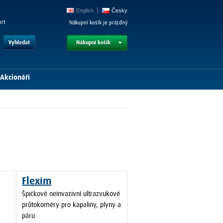
English
Česky
ort
Nákupní košík je prázdný
Vyhledat
Nákupní košík
Akcionáři
Flexim
Špičkové neinvazivní ultrazvukové
průtokoměry pro kapaliny, plyny a
páru