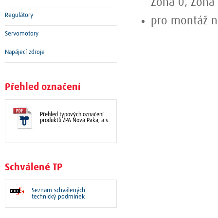
Zóna 0, Zóna
Regulátory
pro montáž na
Servomotory
Napájecí zdroje
Přehled označení
Přehled typových označení
produktů ZPA Nová Paka, a.s.
Schválené TP
Seznam schválených
technický podmínek