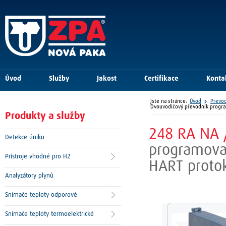
Úvod
Služby
Jakost
Certifikace
Konta
Jste na stránce:
Úvod
Převod
Dvouvodičový převodník program
Produkty a služby
248 RA NA 
Detekce úniku
programovat
Přístroje vhodné pro H2
HART proto
Analyzátory plynů
Snímače teploty odporové
Snímače teploty termoelektrické