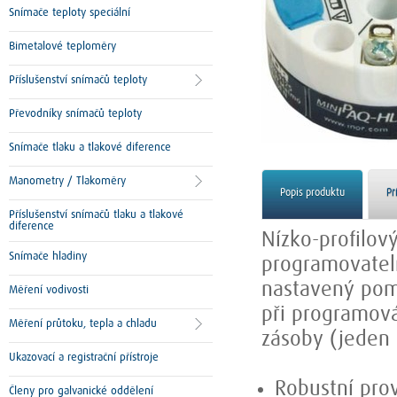
Snímače teploty speciální
Bimetalové teploměry
Příslušenství snímačů teploty
Převodníky snímačů teploty
Snímače tlaku a tlakové diference
Manometry / Tlakoměry
Popis produktu
Př
Příslušenství snímačů tlaku a tlakové
diference
Nízko-profilov
Snímače hladiny
programovateln
nastavený pom
Měření vodivosti
při programová
Měření průtoku, tepla a chladu
zásoby (jeden 
Ukazovací a registrační přístroje
Robustní pro
Členy pro galvanické oddělení