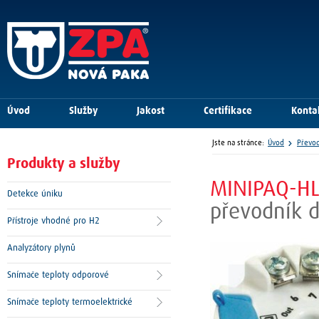
Úvod
Služby
Jakost
Certifikace
Konta
Jste na stránce:
Úvod
Převod
Produkty a služby
MINIPAQ-H
Detekce úniku
převodník d
Přístroje vhodné pro H2
Analyzátory plynů
Snímače teploty odporové
Snímače teploty termoelektrické