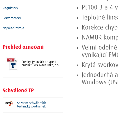
Pt100 3 a 4 
Regulátory
Teplotně line
Servomotory
Korekce chyb
Napájecí zdroje
NAMUR kompat
Přehled označení
Velmi odolné
vynikající EM
Přehled typových označení
Krytá svorko
produktů ZPA Nová Paka, a.s.
Jednoduchá a
Windows (US
Schválené TP
Seznam schválených
technický podmínek