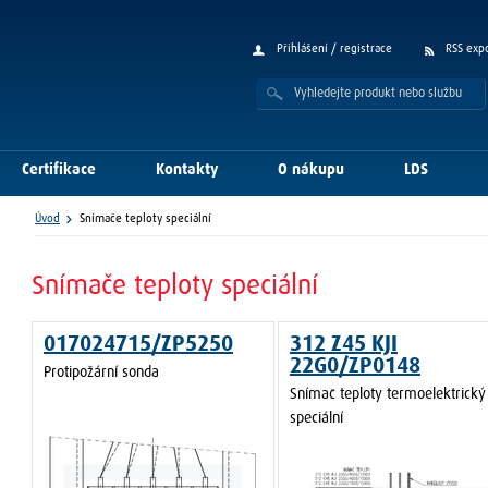
Přihlášení / registrace
RSS exp
Certifikace
Kontakty
O nákupu
LDS
Úvod
Snímače teploty speciální
Snímače teploty speciální
017024715/ZP5250
312 Z45 KJI
22G0/ZP0148
Protipožární sonda
Snímač teploty termoelektrický
speciální