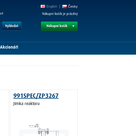
English
Česky
ort
Nákupní košík je prázdný
Vyhledat
Nákupní košík
Akcionáři
991SPEC/ZP3267
Jímka reaktoru