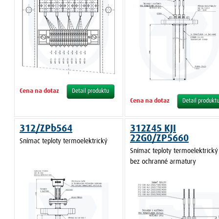
Cena na dotaz
Detail produktu
Cena na dotaz
Detail produkt
312/ZPb564
312Z45 KJI
22G0/ZP5660
Snímač teploty termoelektrický
Snímač teploty termoelektrický
bez ochranné armatury