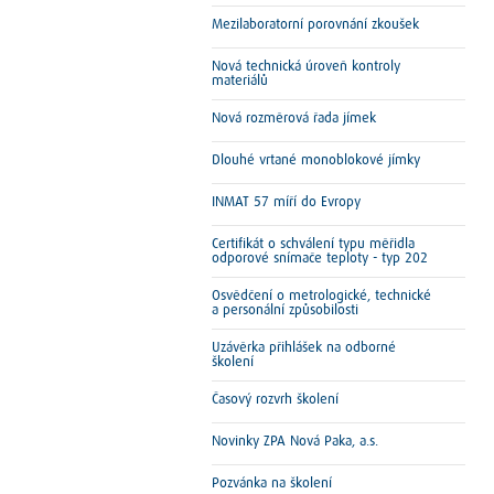
Mezilaboratorní porovnání zkoušek
Nová technická úroveň kontroly
materiálů
Nová rozměrová řada jímek
Dlouhé vrtané monoblokové jímky
INMAT 57 míří do Evropy
Certifikát o schválení typu měřidla
odporové snímače teploty - typ 202
Osvědčení o metrologické, technické
a personální způsobilosti
Uzávěrka přihlášek na odborné
školení
Časový rozvrh školení
Novinky ZPA Nová Paka, a.s.
Pozvánka na školení