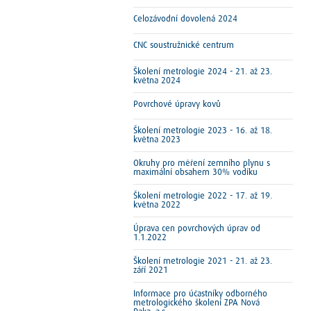
Celozávodní dovolená 2024
CNC soustružnické centrum
Školení metrologie 2024 - 21. až 23.
května 2024
Povrchové úpravy kovů
Školení metrologie 2023 - 16. až 18.
května 2023
Okruhy pro měření zemního plynu s
maximální obsahem 30% vodíku
Školení metrologie 2022 - 17. až 19.
května 2022
Úprava cen povrchových úprav od
1.1.2022
Školení metrologie 2021 - 21. až 23.
září 2021
Informace pro účastníky odborného
metrologického školení ZPA Nová