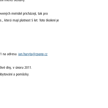
ní měřící sestavy.
vených měřidel přicházejí, tak pro
, která mají platnost 5 let. Toto školení je
11 na adresu:
jan.huryta@zpanp.cz
livé dny, v únoru 2011.
 ubytování a pomůcky.