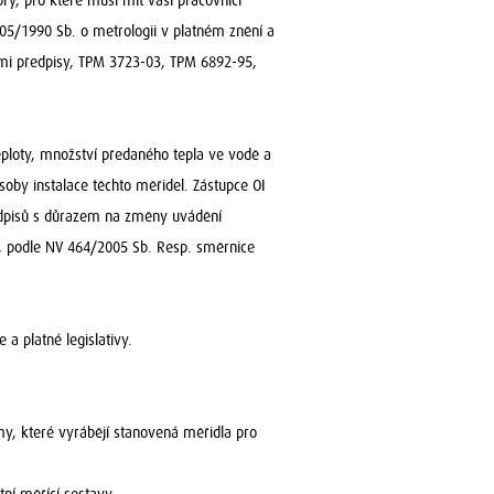
ry, pro které musí mít vaši pracovníci
.505/1990 Sb. o metrologii v platném znění a
ími předpisy, TPM 3723-03, TPM 6892-95,
teploty, množství předaného tepla ve vodě a
oby instalace těchto měřidel. Zástupce OI
předpisů s důrazem na změny uvádění
, podle NV 464/2005 Sb. Resp. směrnice
 a platné legislativy.
y, které vyrábějí stanovená měřidla pro