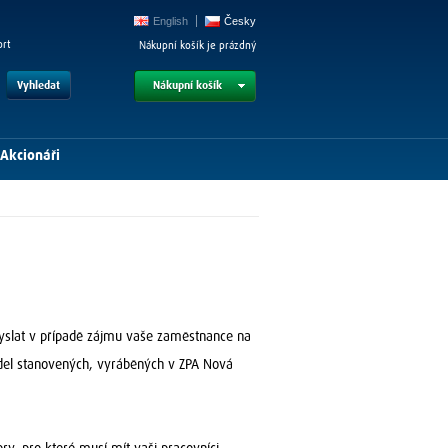
English
Česky
ort
Nákupní košík je prázdný
Vyhledat
Nákupní košík
Akcionáři
vyslat v případě zájmu vaše zaměstnance na
idel stanovených, vyráběných v ZPA Nová