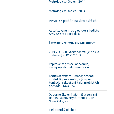
Metrologické školení 2014
Metrologické školení 2014
INMAT 57 přichází na slovenský trh
Autorizované metrologické středisko
AMS K53 v oboru tlaku
Tlakoměrové kondenzační smyčky
ZEPAREX 560, který nahrazuje dosud
dodávaný ZEPAREX 559
Papírové registraci odzvonilo,
nastupuje digitální monitoring!
Certifikát systému managementu,
modul D, pro výrobu, výstupní
kontrolu a zkoušení kalorimetrických
počítadel INMAT 57
Odborné školení: Montáž a servisní
činnost stanovených měřidel ZPA
Nová Paka, a.s.
Elektronický obchod