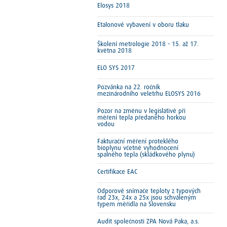
Elosys 2018
Etalonové vybavení v oboru tlaku
Školení metrologie 2018 - 15. až 17.
května 2018
ELO SYS 2017
Pozvánka na 22. ročník
mezinárodního veletrhu ELOSYS 2016
Pozor na změnu v legislativě při
měření tepla předaného horkou
vodou
Fakturační měření proteklého
bioplynu včetně vyhodnocení
spalného tepla (skládkového plynu)
Certifikace EAC
Odporové snímače teploty z typových
řad 23x, 24x a 25x jsou schváleným
typem měřidla na Slovensku
Audit společnosti ZPA Nová Paka, a.s.