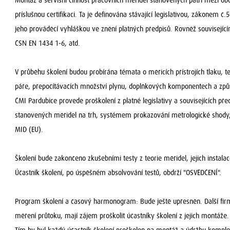
Montáž a servisní činnost pracovních měřidel stanovených patří mezi obo
příslušnou certifikaci. Ta je definována stávající legislativou, zákonem č
jeho prováděcí vyhláškou ve znění platných předpisů. Rovněž souvisejíc
ČSN EN 1434 1-6, atd.
V průběhu školení budou probírána témata o měřicích přístrojích tlaku, 
páře, přepočítávačích množství plynu, doplňkových komponentech a způs
ČMI Pardubice provede proškolení z platné legislativy a souvisejících 
stanovených měřidel na trh, systémem prokazování metrologické shody
MID (EU).
Školení bude zakončeno zkušebními testy z teorie měřidel, jejich instalace
Účastník školení, po úspěšném absolvování testů, obdrží "OSVĚDČENÍ".
Program školení a časový harmonogram: Bude ještě upřesněn. Další firm
měření průtoku, mají zájem proškolit účastníky školení z jejich montáže.