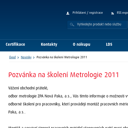
Přihlášení / registrace
RSS exp
Certifikace
Kontakty
O nákupu
LDS
Úvod
Novinky
Pozvánka na školení Metrologie 2011
Pozvánka na školení Metrologie 2011
Vážení obchodní přátelé,
odbor metrologie ZPA Nová Paka, a.s., Vás tímto informuje o možnosti 
odborné školení pro pracovníky, kteří provádějí montáž pracovních měř
Paka, a.s..