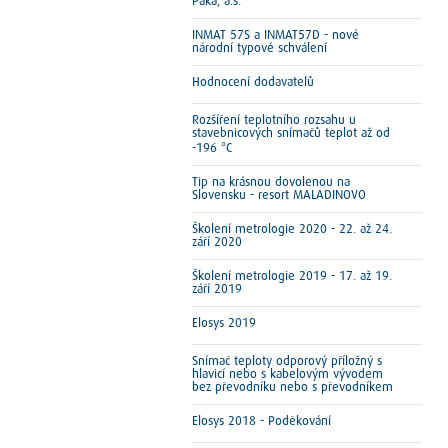
Paka, a.s.
INMAT 57S a INMAT57D - nové
národní typové schválení
Hodnocení dodavatelů
Rozšíření teplotního rozsahu u
stavebnicových snímačů teplot až od
-196 °C
Tip na krásnou dovolenou na
Slovensku - resort MALADINOVO
Školení metrologie 2020 - 22. až 24.
září 2020
Školení metrologie 2019 - 17. až 19.
září 2019
Elosys 2019
Snímač teploty odporový příložný s
hlavicí nebo s kabelovým vývodem
bez převodníku nebo s převodníkem
Elosys 2018 - Poděkování