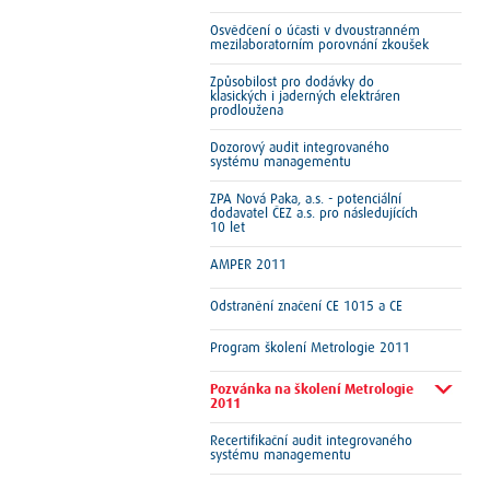
Osvědčení o účasti v dvoustranném
mezilaboratorním porovnání zkoušek
Způsobilost pro dodávky do
klasických i jaderných elektráren
prodloužena
Dozorový audit integrovaného
systému managementu
ZPA Nová Paka, a.s. - potenciální
dodavatel ČEZ a.s. pro následujících
10 let
AMPER 2011
Odstranění značení CE 1015 a CE
Program školení Metrologie 2011
Pozvánka na školení Metrologie
2011
Recertifikační audit integrovaného
systému managementu