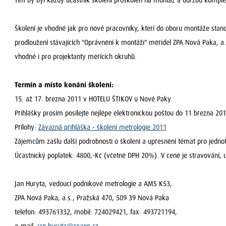
Tím by byl každý účastník školení proškolen na montáž a údržbu komplet
Školení je vhodné jak pro nové pracovníky, kteří do oboru montáže stano
prodloužení stávajících "Oprávnění k montáži" měřidel ZPA Nová Paka, a.s.
vhodné i pro projektanty měřících okruhů.
Termín a místo konání školení:
15. až 17. března 2011 v HOTELU ŠTIKOV u Nové Paky.
Přihlášky prosím posílejte nejlépe elektronickou poštou do 11.března 20
Přílohy:
Závazná přihláška - školení metrologie 2011
Zájemcům zašlu další podrobnosti o školení a upřesnění témat pro jednot
Účastnický poplatek: 4800,-Kč (včetně DPH 20%). V ceně je stravování,
Jan Huryta, vedoucí podnikové metrologie a AMS K53,
ZPA Nová Paka, a.s., Pražská 470, 509 39 Nová Paka
telefon: 493761332, mobil: 724029421, fax: 493721194,