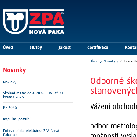
Úvod
Služby
Jakost
Certifikace
Konta
Úvod
Novinky
Odborné ško
Novinky
Odborné ško
Novinky
stanovených
Školení metrologie 2026 - 19. až 21.
května 2026
Vážení obchodn
PF 2026
Impulsní potrubí
odbor metrolog
Fotovoltaická elektrárna ZPA Nová
možnosti vysl
Paka, a.s.