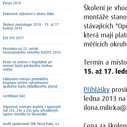
Elosys 2018
Školení je vho
Etalonové vybavení v oboru tlaku
montáže stanov
Školení metrologie 2018 - 15. až 17.
stávajících "O
května 2018
která mají plat
ELO SYS 2017
měřících okruh
Pozvánka na 22. ročník
mezinárodního veletrhu ELOSYS 2016
Termín a místo
Pozor na změnu v legislativě při
měření tepla předaného horkou
vodou
15. až 17. le
Fakturační měření proteklého
bioplynu včetně vyhodnocení
spalného tepla (skládkového plynu)
Přihlášky
prosí
Certifikace EAC
ledna 2013 na
ilona.milicka@
Odporové snímače teploty z typových
řad 23x, 24x a 25x jsou schváleným
typem měřidla na Slovensku
Audit společnosti ZPA Nová Paka, a.s.
Cena za školen