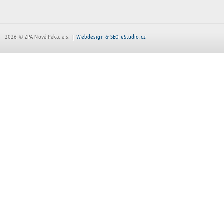
2026 © ZPA Nová Paka, a.s.
Webdesign & SEO eStudio.cz