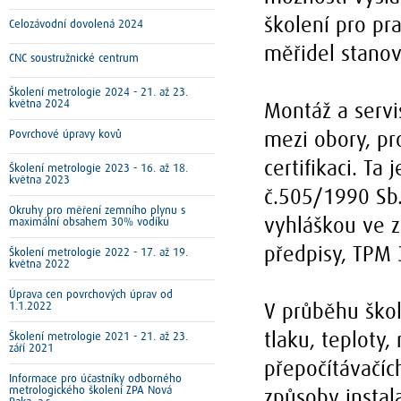
školení pro pr
Celozávodní dovolená 2024
měřidel stanov
CNC soustružnické centrum
Školení metrologie 2024 - 21. až 23.
května 2024
Montáž a servi
Povrchové úpravy kovů
mezi obory, pr
certifikaci. Ta
Školení metrologie 2023 - 16. až 18.
května 2023
č.505/1990 Sb.
Okruhy pro měření zemního plynu s
maximální obsahem 30% vodíku
vyhláškou ve z
předpisy, TPM 
Školení metrologie 2022 - 17. až 19.
května 2022
Úprava cen povrchových úprav od
1.1.2022
V průběhu škol
Školení metrologie 2021 - 21. až 23.
tlaku, teploty
září 2021
přepočítávačí
Informace pro účastníky odborného
metrologického školení ZPA Nová
způsoby instal