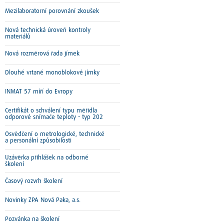
Mezilaboratorní porovnání zkoušek
Nová technická úroveň kontroly
materiálů
Nová rozměrová řada jímek
Dlouhé vrtané monoblokové jímky
INMAT 57 míří do Evropy
Certifikát o schválení typu měřidla
odporové snímače teploty - typ 202
Osvědčení o metrologické, technické
a personální způsobilosti
Uzávěrka přihlášek na odborné
školení
Časový rozvrh školení
Novinky ZPA Nová Paka, a.s.
Pozvánka na školení