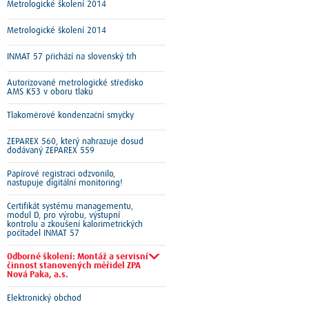
Metrologické školení 2014
Metrologické školení 2014
INMAT 57 přichází na slovenský trh
Autorizované metrologické středisko
AMS K53 v oboru tlaku
Tlakoměrové kondenzační smyčky
ZEPAREX 560, který nahrazuje dosud
dodávaný ZEPAREX 559
Papírové registraci odzvonilo,
nastupuje digitální monitoring!
Certifikát systému managementu,
modul D, pro výrobu, výstupní
kontrolu a zkoušení kalorimetrických
počítadel INMAT 57
Odborné školení: Montáž a servisní
činnost stanovených měřidel ZPA
Nová Paka, a.s.
Elektronický obchod