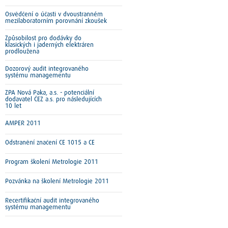
Osvědčení o účasti v dvoustranném
mezilaboratorním porovnání zkoušek
Způsobilost pro dodávky do
klasických i jaderných elektráren
prodloužena
Dozorový audit integrovaného
systému managementu
ZPA Nová Paka, a.s. - potenciální
dodavatel ČEZ a.s. pro následujících
10 let
AMPER 2011
Odstranění značení CE 1015 a CE
Program školení Metrologie 2011
Pozvánka na školení Metrologie 2011
Recertifikační audit integrovaného
systému managementu