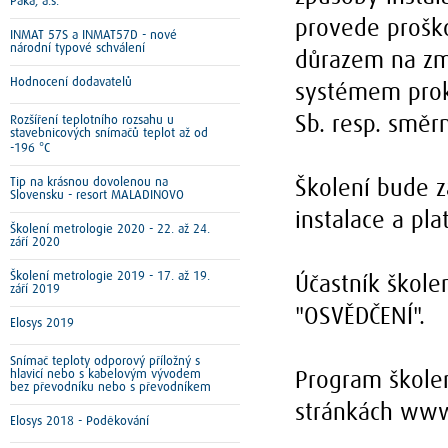
Paka, a.s.
provede proškol
INMAT 57S a INMAT57D - nové
národní typové schválení
důrazem na zm
Hodnocení dodavatelů
systémem prok
Rozšíření teplotního rozsahu u
Sb. resp. směr
stavebnicových snímačů teplot až od
-196 °C
Tip na krásnou dovolenou na
Školení bude z
Slovensku - resort MALADINOVO
instalace a plat
Školení metrologie 2020 - 22. až 24.
září 2020
Školení metrologie 2019 - 17. až 19.
Účastník škole
září 2019
"OSVĚDČENÍ".
Elosys 2019
Snímač teploty odporový příložný s
hlavicí nebo s kabelovým vývodem
Program škole
bez převodníku nebo s převodníkem
stránkách www
Elosys 2018 - Poděkování