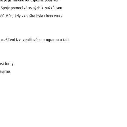
ů je již mnoho let úspěšně používán
 Spoje pomocí zářezných kroužků jsou
 160 MPa, kdy zkouška byla ukončena z
 rozšíření tzv. ventilového programu o řadu
ší firmy.
zaujme.