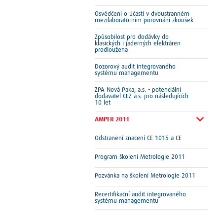
Osvědčení o účasti v dvoustranném
mezilaboratorním porovnání zkoušek
Způsobilost pro dodávky do
klasických i jaderných elektráren
prodloužena
Dozorový audit integrovaného
systému managementu
ZPA Nová Paka, a.s. - potenciální
dodavatel ČEZ a.s. pro následujících
10 let
AMPER 2011
Odstranění značení CE 1015 a CE
Program školení Metrologie 2011
Pozvánka na školení Metrologie 2011
Recertifikační audit integrovaného
systému managementu