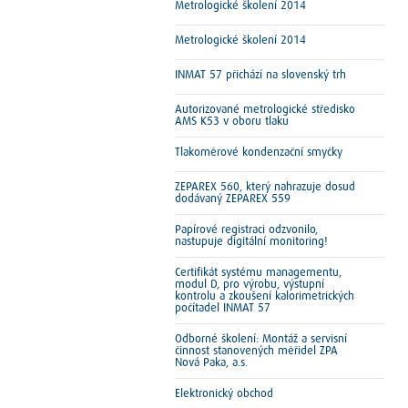
Metrologické školení 2014
Metrologické školení 2014
INMAT 57 přichází na slovenský trh
Autorizované metrologické středisko
AMS K53 v oboru tlaku
Tlakoměrové kondenzační smyčky
ZEPAREX 560, který nahrazuje dosud
dodávaný ZEPAREX 559
Papírové registraci odzvonilo,
nastupuje digitální monitoring!
Certifikát systému managementu,
modul D, pro výrobu, výstupní
kontrolu a zkoušení kalorimetrických
počítadel INMAT 57
Odborné školení: Montáž a servisní
činnost stanovených měřidel ZPA
Nová Paka, a.s.
Elektronický obchod