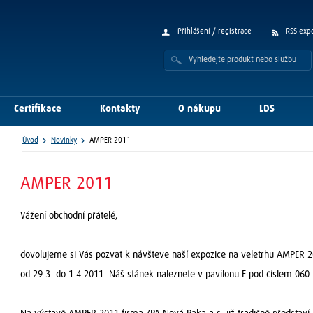
Přihlášení / registrace
RSS exp
Certifikace
Kontakty
O nákupu
LDS
Úvod
Novinky
AMPER 2011
AMPER 2011
Vážení obchodní přátelé,
dovolujeme si Vás pozvat k návštěvě naší expozice na veletrhu AMPER 20
od 29.3. do 1.4.2011. Náš stánek naleznete v pavilonu F pod číslem 060.