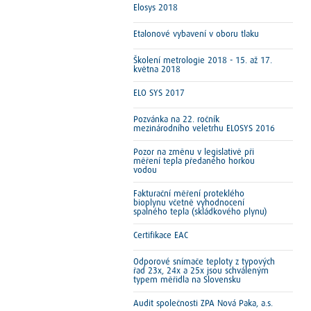
Elosys 2018
Etalonové vybavení v oboru tlaku
Školení metrologie 2018 - 15. až 17.
května 2018
ELO SYS 2017
Pozvánka na 22. ročník
mezinárodního veletrhu ELOSYS 2016
Pozor na změnu v legislativě při
měření tepla předaného horkou
vodou
Fakturační měření proteklého
bioplynu včetně vyhodnocení
spalného tepla (skládkového plynu)
Certifikace EAC
Odporové snímače teploty z typových
řad 23x, 24x a 25x jsou schváleným
typem měřidla na Slovensku
Audit společnosti ZPA Nová Paka, a.s.