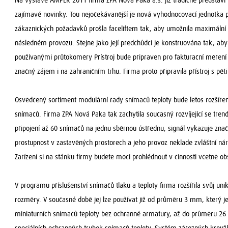
Na výstavě AMPER 2011 firma ZPA Nová Paka a.s. již tradičně představ
zajímavé novinky. Tou nejočekávanější je nová vyhodnocovací jednotka p
zákaznických požadavků prošla faceliftem tak, aby umožnila maximální u
následném provozu. Stejně jako její předchůdci je konstruována tak, a
používanými průtokoměry Přístroj bude připraven pro fakturační měření
značný zájem i na zahraničním trhu. Firma proto připravila přístroj s pě
Osvědčený sortiment modulární řady snímačů teploty bude letos rozšíře
snímačů. Firma ZPA Nová Paka tak zachytila současný rozvíjející se tre
připojení až 60 snímačů na jednu sběrnou ústřednu, signál vykazuje znač
prostupnost v zastavěných prostorech a jeho provoz neklade zvláštní ná
Zařízení si na stánku firmy budete moci prohlédnout v činnosti včetně o
V programu příslušenství snímačů tlaku a teploty firma rozšířila svůj u
rozměry. V současné době jej lze používat již od průměru 3 mm, který je
miniaturních snímačů teploty bez ochranné armatury, až do průměru 26 