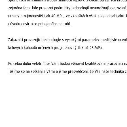
speciálních ochranných trubek snímačů teploty. Systém zářezných kroužk
zejména tam, kde provozní podmínky technologií neumožňují svařování.
určeny pro jmenovitý tlak 40 MPa, ve zkouškách však spoj odolal tlaku
důvodu destrukce připojeného potrubí.
Zákazníci provozující technologie s vysokými parametry medií jistě ocení
kulových kohoutů určených pro jmenovitý tlak až 25 MPa.
Po celou dobu veletrhu se Vám budou věnovat kvalifikovaní pracovníci na
Těšíme se na setkání s Vámi a jsme přesvědčeni, že Vás naše technika 