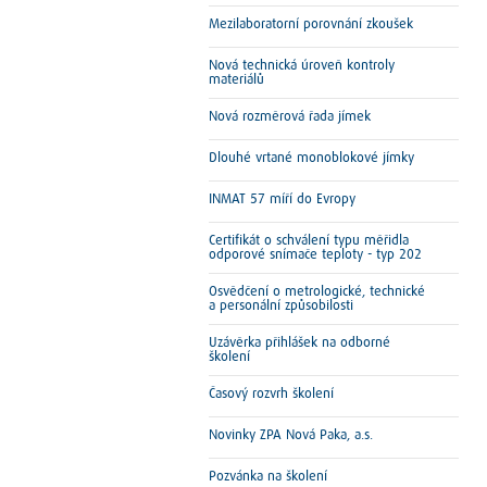
Mezilaboratorní porovnání zkoušek
Nová technická úroveň kontroly
materiálů
Nová rozměrová řada jímek
Dlouhé vrtané monoblokové jímky
INMAT 57 míří do Evropy
Certifikát o schválení typu měřidla
odporové snímače teploty - typ 202
Osvědčení o metrologické, technické
a personální způsobilosti
Uzávěrka přihlášek na odborné
školení
Časový rozvrh školení
Novinky ZPA Nová Paka, a.s.
Pozvánka na školení