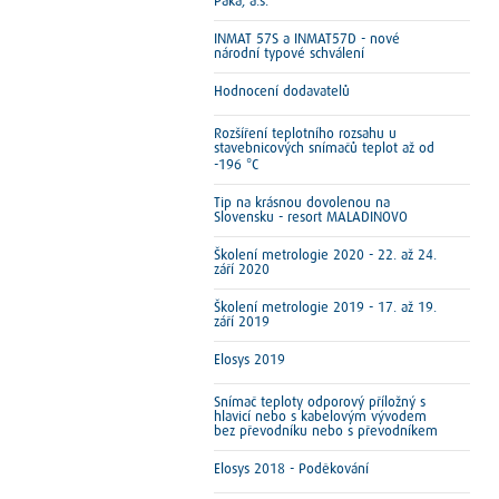
Paka, a.s.
INMAT 57S a INMAT57D - nové
národní typové schválení
Hodnocení dodavatelů
Rozšíření teplotního rozsahu u
stavebnicových snímačů teplot až od
-196 °C
Tip na krásnou dovolenou na
Slovensku - resort MALADINOVO
Školení metrologie 2020 - 22. až 24.
září 2020
Školení metrologie 2019 - 17. až 19.
září 2019
Elosys 2019
Snímač teploty odporový příložný s
hlavicí nebo s kabelovým vývodem
bez převodníku nebo s převodníkem
Elosys 2018 - Poděkování