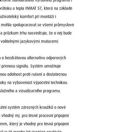
í kromě standardního výrobního programu i
růtoku a tepla INMAT 57, která na základě
živatelský komfort při montáži i
by mohla spolupracovat se všemi průmyslově
 a průzkum trhu nasvědčuje, že o něj bude
ti volitelnými jazykovými mutacemi.
n o bezdrátovou alternativu odporových
nd přenosu signálu. Systém umožňuje
nou odolnost proti rušení a dostatečnou
roky na vybavenost výpočetní technikou.
bslužného a vizualizačního programu.
nikátní systém zářezných kroužků o nové
 vhodný mj. pro těsné procesní připojení
mm, který je vhodný pro těsná připojení