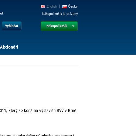
English
Česky
ort
Nákupní košík je prázdný
Vyhledat
Nákupní košík
Akcionáři
11, který se koná na výstavišti BVV v Brně