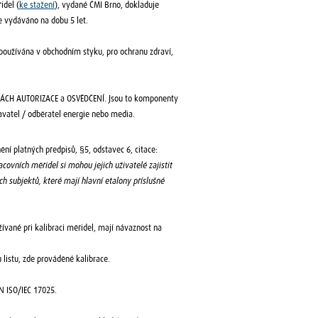
idel (
ke stažení
), vydané ČMI Brno, dokladuje
e vydáváno na dobu 5 let.
u používána v obchodním styku, pro ochranu zdraví,
KÁCH AUTORIZACE a OSVĚDČENÍ. Jsou to komponenty
avatel / odběratel energie nebo media.
ění platných předpisů, §5, odstavec 6, citace:
covních měřidel si mohou jejich uživatelé zajistit
 subjektů, které mají hlavní etalony příslušné
žívané při kalibraci měřidel, mají návaznost na
 listu, zde prováděné kalibrace.
EN ISO/IEC 17025.