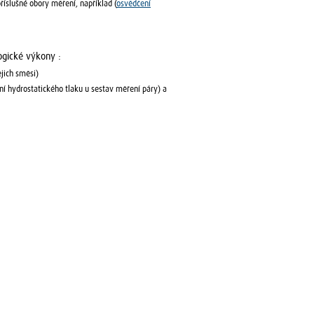
říslušné obory měření, například (
osvědčení
ogické výkony :
jich směsi)
ání hydrostatického tlaku u sestav měření páry) a