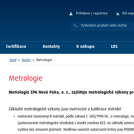
Přihlášení / registrace
RSS exp
Certifikace
Kontakty
O nákupu
LDS
Úvod
Služby
Metrologie
Metrologie
Metrologie ZPA Nová Paka, a. s., zajišťuje metrologické výkony pro
Základní metrologické výkony jsou ověřování a kalibrace měřidel.
ověřování stanovených měřidel, podle zákona č. 505/1990 Sb., o metrologii, v
(autorizované metrologické středisko) s úřední značkou K53, na základě autor
vydána bez omezení platnosti. Nedílnou součástí autorizační listiny jsou POD