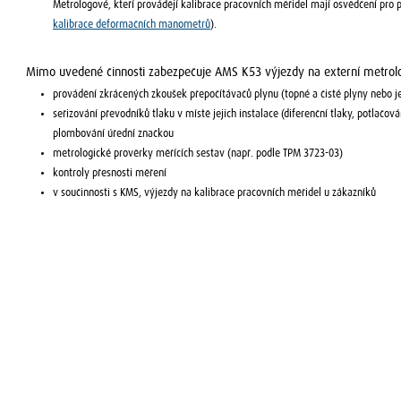
Metrologové, kteří provádějí kalibrace pracovních měřidel mají osvědčení pro p
kalibrace deformačních manometrů
).
Mimo uvedené činnosti zabezpečuje AMS K53 výjezdy na externí metrol
provádění zkrácených zkoušek přepočítávačů plynu (topné a čisté plyny nebo je
seřizování převodníků tlaku v místě jejich instalace (diferenční tlaky, potlačov
plombování úřední značkou
metrologické prověrky měřících sestav (např. podle TPM 3723-03)
kontroly přesnosti měření
v součinnosti s KMS, výjezdy na kalibrace pracovních měřidel u zákazníků