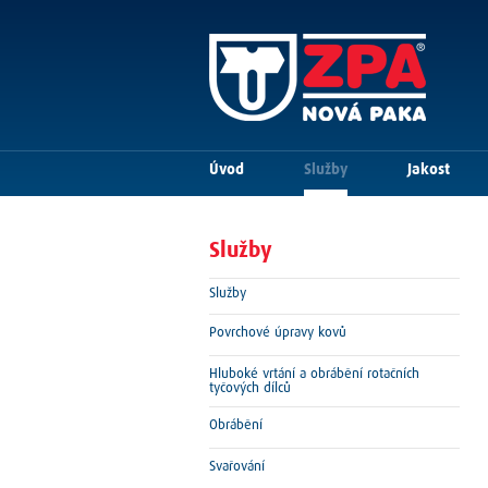
Úvod
Služby
Jakost
Služby
Služby
Povrchové úpravy kovů
Hluboké vrtání a obrábění rotačních
tyčových dílců
Obrábění
Svařování