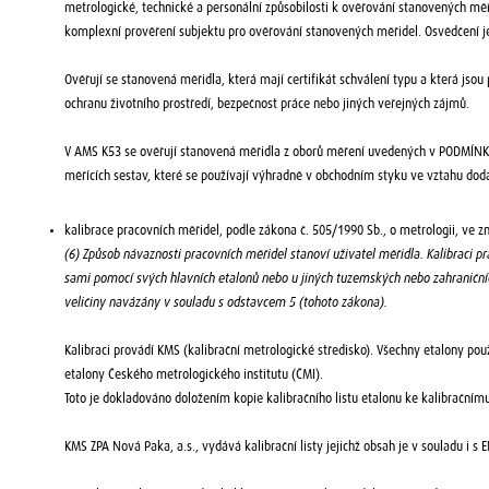
metrologické, technické a personální způsobilosti k ověřování stanovených měř
komplexní prověření subjektu pro ověřování stanovených měřidel. Osvědčení j
Ověřují se stanovená měřidla, která mají certifikát schválení typu a která jso
ochranu životního prostředí, bezpečnost práce nebo jiných veřejných zájmů.
V AMS K53 se ověřují stanovená měřidla z oborů měření uvedených v PODMÍN
měřících sestav, které se používají výhradně v obchodním styku ve vztahu dod
kalibrace pracovních měřidel, podle zákona č. 505/1990 Sb., o metrologii, ve zn
(6) Způsob návaznosti pracovních měřidel stanoví uživatel měřidla. Kalibraci pra
sami pomocí svých hlavních etalonů nebo u jiných tuzemských nebo zahraničních
veličiny navázány v souladu s odstavcem 5 (tohoto zákona).
Kalibraci provádí KMS (kalibrační metrologické středisko). Všechny etalony pou
etalony Českého metrologického institutu (ČMI).
Toto je dokladováno doložením kopie kalibračního listu etalonu ke kalibračnímu
KMS ZPA Nová Paka, a.s., vydává kalibrační listy jejichž obsah je v souladu i s 