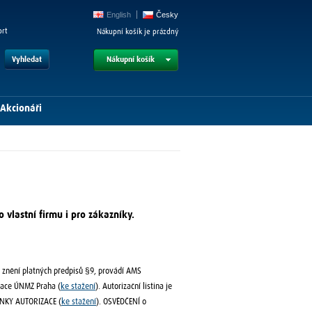
English
Česky
ort
Nákupní košík je prázdný
Vyhledat
Nákupní košík
Akcionáři
 vlastní firmu i pro zákazníky.
e znění platných předpisů §9, provádí AMS
izace ÚNMZ Praha (
ke stažení
). Autorizační listina je
MÍNKY AUTORIZACE (
ke stažení
). OSVĚDČENÍ o