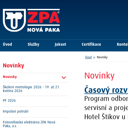
Úvod
Služby
Jakost
Certifikace
Konta
Úvod
Novinky
Novinky
Novinky
Novinky
Školení metrologie 2026 - 19. až 21.
Časový rozv
května 2026
Program odborn
PF 2026
servisní a pro
Impulsní potrubí
Hotel Štikov u
Fotovoltaická elektrárna ZPA Nová
Paka, a.s.