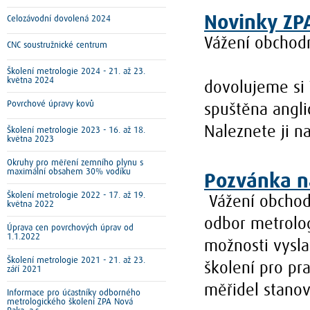
Novinky ZPA
Celozávodní dovolená 2024
Vážení obchodn
CNC soustružnické centrum
Školení metrologie 2024 - 21. až 23.
května 2024
dovolujeme si 
Povrchové úpravy kovů
spuštěna angli
Naleznete ji n
Školení metrologie 2023 - 16. až 18.
května 2023
Okruhy pro měření zemního plynu s
maximální obsahem 30% vodíku
Pozvánka n
Školení metrologie 2022 - 17. až 19.
Vážení obchodn
května 2022
odbor metrolog
Úprava cen povrchových úprav od
1.1.2022
možnosti vysl
Školení metrologie 2021 - 21. až 23.
školení pro pr
září 2021
měřidel stanov
Informace pro účastníky odborného
metrologického školení ZPA Nová