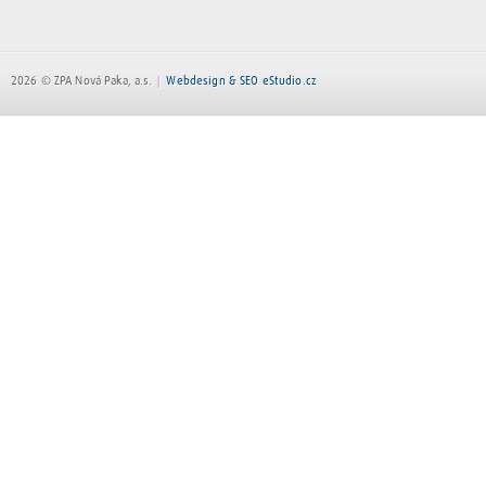
2026 © ZPA Nová Paka, a.s.
Webdesign & SEO eStudio.cz