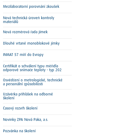
Mezilaboratorní porovnání zkoušek
Nová technická úroveň kontroly
materiálů
Nová rozměrová řada jímek
Dlouhé vrtané monoblokové jímky
INMAT 57 míří do Evropy
Certifikát o schválení typu měřidla
odporové snímače teploty - typ 202
Osvědčení o metrologické, technické
a personální způsobilosti
Uzávěrka přihlášek na odborné
školení
Časový rozvrh školení
Novinky ZPA Nová Paka, a.s.
Pozvánka na školení