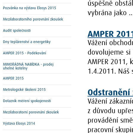
úspěšně obstála
Pozvánka na výstavu Elosys 2015
vybrána jako ..
Mezilaboratorního porovnání zkoušek
Audit společnosti
AMPER 201
Vážení obchodn
Dny teplárenství a energetiky
dovolujeme si 
AMPER 2015 - Poděkování
AMPER 2011, kt
MIMOŘÁDNÁ NABÍDKA - prodej
uhelné kotelny
1.4.2011. Náš 
AMPER 2015
Metrologické školení 2015
Odstranění 
Vážení zákazníc
Dotazník měření spokojenosti
z důvodu upře
Mezilaboratorní porovnání zkoušek
provádění směr
Výstava Elosys 2014
pracovní skupi