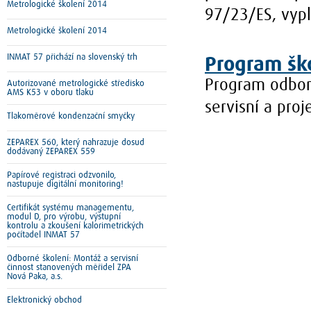
Metrologické školení 2014
97/23/ES, vyplý
Metrologické školení 2014
INMAT 57 přichází na slovenský trh
Program šk
Program odborn
Autorizované metrologické středisko
AMS K53 v oboru tlaku
servisní a pro
Tlakoměrové kondenzační smyčky
ZEPAREX 560, který nahrazuje dosud
dodávaný ZEPAREX 559
Papírové registraci odzvonilo,
nastupuje digitální monitoring!
Certifikát systému managementu,
modul D, pro výrobu, výstupní
kontrolu a zkoušení kalorimetrických
počítadel INMAT 57
Odborné školení: Montáž a servisní
činnost stanovených měřidel ZPA
Nová Paka, a.s.
Elektronický obchod