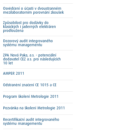
Osvědčení o účasti v dvoustranném
mezilaboratorním porovnání zkoušek
Způsobilost pro dodávky do
klasických i jaderných elektráren
prodloužena
Dozorový audit integrovaného
systému managementu
ZPA Nová Paka, a.s. - potenciální
dodavatel ČEZ a.s. pro následujících
10 let
AMPER 2011
Odstranění značení CE 1015 a CE
Program školení Metrologie 2011
Pozvánka na školení Metrologie 2011
Recertifikační audit integrovaného
systému managementu