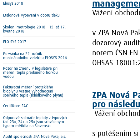
manageme
Elosys 2018
Vážení obchodn
Etalonové vybavení v oboru tlaku
Školení metrologie 2018 - 15. až 17.
května 2018
v ZPA Nová Pak
dozorový audi
ELO SYS 2017
norem ČSN EN 
Pozvánka na 22. ročník
mezinárodního veletrhu ELOSYS 2016
OHSAS 18001:
Pozor na změnu v legislativě při
měření tepla předaného horkou
vodou
Fakturační měření proteklého
bioplynu včetně vyhodnocení
ZPA Nová Pa
spalného tepla (skládkového plynu)
pro následuj
Certifikace EAC
Vážení obchodn
Odporové snímače teploty z typových
řad 23x, 24x a 25x jsou schváleným
typem měřidla na Slovensku
s potěšením si
Audit společnosti ZPA Nová Paka, a.s.