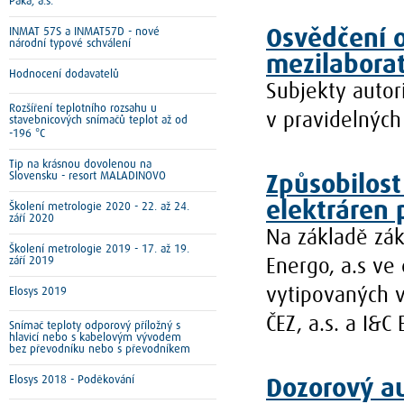
Paka, a.s.
INMAT 57S a INMAT57D - nové
Osvědčení 
národní typové schválení
mezilabora
Hodnocení dodavatelů
Subjekty autor
Rozšíření teplotního rozsahu u
v pravidelných
stavebnicových snímačů teplot až od
-196 °C
Tip na krásnou dovolenou na
Slovensku - resort MALADINOVO
Způsobilost
elektráren
Školení metrologie 2020 - 22. až 24.
září 2020
Na základě zák
Školení metrologie 2019 - 17. až 19.
září 2019
Energo, a.s ve
Elosys 2019
vytipovaných 
ČEZ, a.s. a I&C E
Snímač teploty odporový příložný s
hlavicí nebo s kabelovým vývodem
bez převodníku nebo s převodníkem
Elosys 2018 - Poděkování
Dozorový a